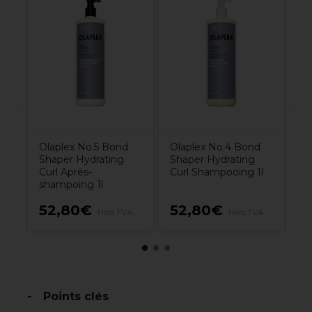
se
S
Pr
Me
el
P
Olaplex No.5 Bond
Olaplex No.4 Bond
Shaper Hydrating
Shaper Hydrating
Curl Après-
Curl Shampooing 1l
shampoing 1l
3
9€
52,80€
52,80€
Hors TVA
Hors TVA
H
Points clés