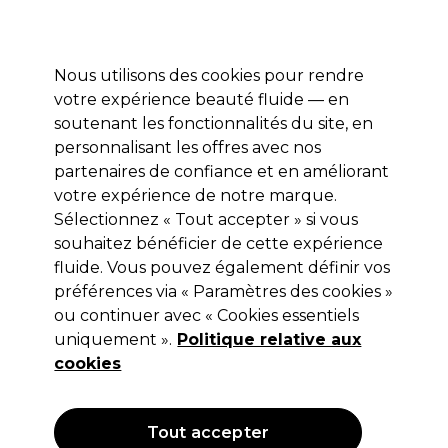
Profitez de 10 % de remise* sur votre première commande pro duo. Avec le code:
PRO10
Nous utilisons des cookies pour rendre
Se connecter
votre expérience beauté fluide — en
soutenant les fonctionnalités du site, en
Marques
Bons plans
Coiffure
Electro et Matériel
Equipem
personnalisant les offres avec nos
Livraison et délais
partenaires de confiance et en améliorant
lire la suite
votre expérience de notre marque.
Sélectionnez « Tout accepter » si vous
Sibel
souhaitez bénéficier de cette expérience
Sibel Filet à Cheveux Nylon Brun
fluide. Vous pouvez également définir vos
préférences via « Paramètres des cookies »
Moyen 2pcs
ou continuer avec « Cookies essentiels
(
0
)
uniquement ».
Politique relative aux
0,70 €
cookies
Hors TVA
(TARIF PROFESSIONNEL)
(
0,84 €
TVA incluse)
Tout accepter
OFFRE
NOUVEAU