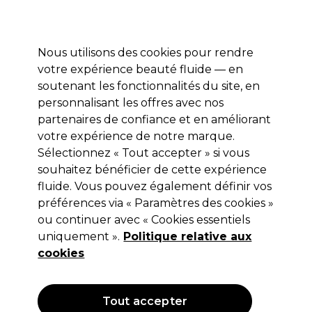
Profitez de 10 % de remise* sur votre première commande pro duo. Avec le code:
PRO10
Nous utilisons des cookies pour rendre
Se connecter
votre expérience beauté fluide — en
soutenant les fonctionnalités du site, en
Marques
Bons plans
Coiffure
Electro et Matériel
Equipem
personnalisant les offres avec nos
Livraison et délais
partenaires de confiance et en améliorant
lire la suite
votre expérience de notre marque.
Sélectionnez « Tout accepter » si vous
Royal Kis Soft Shades 100ml
souhaitez bénéficier de cette expérience
fluide. Vous pouvez également définir vos
(
1
)
préférences via « Paramètres des cookies »
Non applicable
Hors TVA
(TARIF
ou continuer avec « Cookies essentiels
PROFESSIONNEL)
uniquement ».
Politique relative aux
cookies
Tout accepter