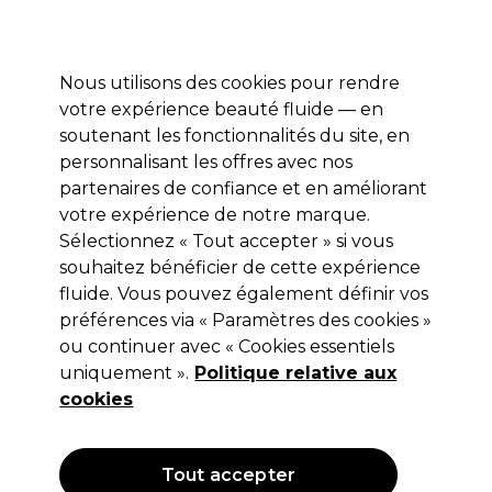
Profitez de 10 % de remise* sur votre première commande pro duo. Avec le code:
PRO10
Nous utilisons des cookies pour rendre
Se connecter
votre expérience beauté fluide — en
soutenant les fonctionnalités du site, en
Marques
Bons plans
Coiffure
Electro et Matériel
Equipem
personnalisant les offres avec nos
Livraison et délais
partenaires de confiance et en améliorant
lire la suite
votre expérience de notre marque.
Sélectionnez « Tout accepter » si vous
Professional by Fama
souhaitez bénéficier de cette expérience
Professional By Fama Blondher
fluide. Vous pouvez également définir vos
préférences via « Paramètres des cookies »
Crème Décolorante Velvet 180ml
ou continuer avec « Cookies essentiels
(
0
)
uniquement ».
Politique relative aux
25,85 €
cookies
Hors TVA
(TARIF PROFESSIONNEL)
(
31,02 €
TVA incluse)
| 14.36 € pour 100ml
Tout accepter