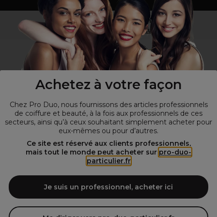
Vous n’êtes pas un professionnel ?
Visitez notre site pour
les particuliers
!
Achetez à votre façon
Chez Pro Duo, nous fournissons des articles professionnels
de coiffure et beauté, à la fois aux professionnels de ces
secteurs, ainsi qu’à ceux souhaitant simplement acheter pour
eux-mêmes ou pour d’autres.
© Tous droits réservés © Pro-Duo
2026
Ce site est réservé aux clients professionnels,
mais tout le monde peut acheter sur
pro-duo-
Spécialiste de la coiffure et de la beauté, nous vous proposons une
particulier.fr
large sélection de produits professionnels pour la coiffure et
l'esthétique autour d'un choix de grandes marques qui font de Pro-
Duo le fournisseur incontournable des salons de coiffure et instituts
Je suis un professionnel, acheter ici
de beauté! Notre gamme de produits s’adresse également à tous ceux
qui sont à la recherche de produits et d'accessoires de coiffure et de
matériel esthétique de qualité.