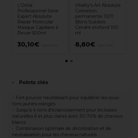
L'Oréal
Vitality's Art Absolute
Professionnel Serie
Coloration
Expert Absolute
permanente 10/11
Repair Molecular
Blons Suédois
Masque Capillaire à
Cendré érofond 100
Rincer 500ml
ml
8
30,10€
8,80€
Hors TVA
Hors TVA
H
Points clés
Fort pouvoir neutralisant pour équilibrer les sous-
tons jaunes-orangés
Jusqu'à 4 tons d'éclaircissement pour les bases
naturelles 6 et plus claires avec 30-70% de cheveux
blancs
Combinaison optimale de décoloration et de
neutralisation pour les cheveux naturels