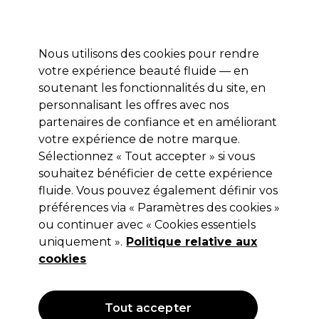
Profitez de 10 % de remise* sur votre première commande pro duo. Avec le code:
PRO10
Nous utilisons des cookies pour rendre
Se connecter
votre expérience beauté fluide — en
soutenant les fonctionnalités du site, en
Marques
Bons plans
Coiffure
Electro et Matériel
Equipem
personnalisant les offres avec nos
Livraison et délais
partenaires de confiance et en améliorant
lire la suite
votre expérience de notre marque.
Sélectionnez « Tout accepter » si vous
Schwarzkopf Professional
souhaitez bénéficier de cette expérience
Schwarzkopf Professional Blond Me
fluide. Vous pouvez également définir vos
préférences via « Paramètres des cookies »
Coloration Permanente Lift & Blend
ou continuer avec « Cookies essentiels
60ml Glacier Irisé
uniquement ».
Politique relative aux
cookies
(
0
)
7,35 €
12,25 €
Hors TVA
(TARIF PROFESSIONNEL)
(
8,82 €
TVA incluse)
| 12.25 € pour 100ml
Tout accepter