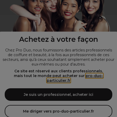
Vous n’êtes pas un professionnel ?
Visitez notre site pour
les particuliers
!
Achetez à votre façon
Chez Pro Duo, nous fournissons des articles professionnels
de coiffure et beauté, à la fois aux professionnels de ces
secteurs, ainsi qu’à ceux souhaitant simplement acheter pour
eux-mêmes ou pour d’autres.
© Tous droits réservés © Pro-Duo
2026
Ce site est réservé aux clients professionnels,
mais tout le monde peut acheter sur
pro-duo-
Spécialiste de la coiffure et de la beauté, nous vous proposons une
particulier.fr
large sélection de produits professionnels pour la coiffure et
l'esthétique autour d'un choix de grandes marques qui font de Pro-
Duo le fournisseur incontournable des salons de coiffure et instituts
Je suis un professionnel, acheter ici
de beauté! Notre gamme de produits s’adresse également à tous ceux
qui sont à la recherche de produits et d'accessoires de coiffure et de
matériel esthétique de qualité.
Me diriger vers pro-duo-particulier.fr