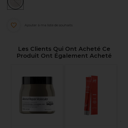
Ice Irise
Ajouter à ma liste de souhaits
Les Clients Qui Ont Acheté Ce
Produit Ont Également Acheté
S
Pr
Me
P
To