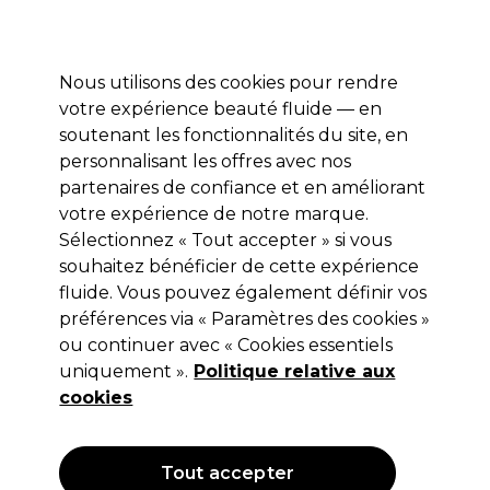
Profitez de 10 % de remise* sur votre première commande pro duo. Avec le code:
PRO10
Nous utilisons des cookies pour rendre
Se connecter
votre expérience beauté fluide — en
soutenant les fonctionnalités du site, en
Marques
Bons plans
Coiffure
Electro et Matériel
Equipem
personnalisant les offres avec nos
Livraison et délais
partenaires de confiance et en améliorant
lire la suite
votre expérience de notre marque.
Sélectionnez « Tout accepter » si vous
Schwarzkopf Professional
souhaitez bénéficier de cette expérience
Schwarzkopf Professional Blond Me
fluide. Vous pouvez également définir vos
préférences via « Paramètres des cookies »
Coloration Permanente Deep Toning
ou continuer avec « Cookies essentiels
60ml Sorbet Pêche
uniquement ».
Politique relative aux
cookies
(
0
)
7,98 €
13,30 €
Hors TVA
(TARIF PROFESSIONNEL)
(
9,58 €
TVA incluse)
| 13.30 € pour 100ml
Tout accepter