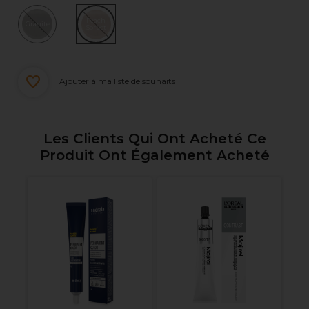
Peach
Granite
Sorbet
Ajouter à ma liste de souhaits
Les Clients Qui Ont Acheté Ce
Produit Ont Également Acheté
al
S
Pr
Me
P
To