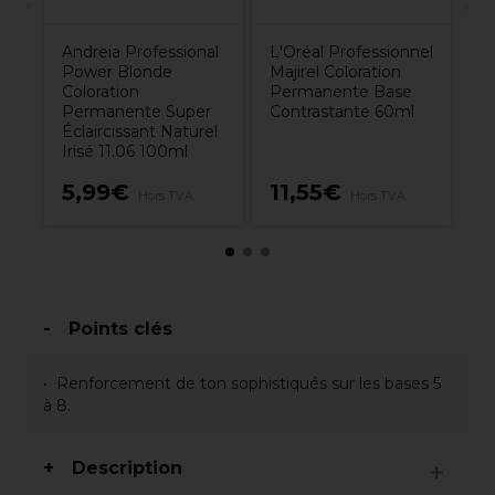
Andreia Professional
L'Oréal Professionnel
Power Blonde
Majirel Coloration
Coloration
Permanente Base
Permanente Super
Contrastante 60ml
Éclaircissant Naturel
Irisé 11.06 100ml
8
5,99€
11,55€
Hors TVA
Hors TVA
H
Points clés
Renforcement de ton sophistiqués sur les bases 5
à 8.
Description