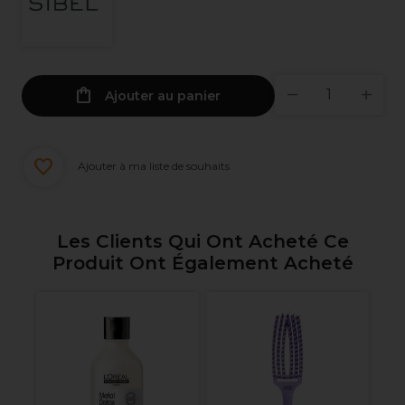
Ajouter au panier
Ajouter à ma liste de souhaits
Les Clients Qui Ont Acheté Ce
Produit Ont Également Acheté
al
gh
el
Bo
ert
No