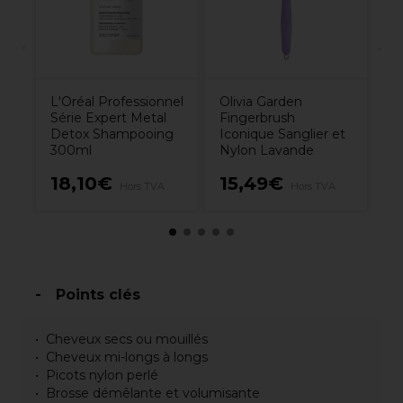
L'Oréal Professionnel
Olivia Garden
Série Expert Metal
Fingerbrush
Detox Shampooing
Iconique Sanglier et
300ml
Nylon Lavande
18,10€
15,49€
1
Hors TVA
Hors TVA
Points clés
Cheveux secs ou mouillés
Cheveux mi-longs à longs
Picots nylon perlé
Brosse démêlante et volumisante