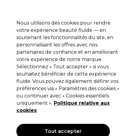
Profitez de 10 % de remise* sur votre première commande pro duo. Avec le code:
PRO10
Nous utilisons des cookies pour rendre
Se connecter
votre expérience beauté fluide — en
soutenant les fonctionnalités du site, en
Marques
Bons plans
Coiffure
Electro et Matériel
Equipem
personnalisant les offres avec nos
Livraison et délais
partenaires de confiance et en améliorant
lire la suite
votre expérience de notre marque.
Sélectionnez « Tout accepter » si vous
Sibel
souhaitez bénéficier de cette expérience
Sibel Brosse araignée L - Croc Noir
fluide. Vous pouvez également définir vos
préférences via « Paramètres des cookies »
(
1
)
ou continuer avec « Cookies essentiels
1,70 €
uniquement ».
Hors TVA
(TARIF PROFESSIONNEL)
Politique relative aux
(
2,04 €
TVA incluse)
cookies
Tout accepter