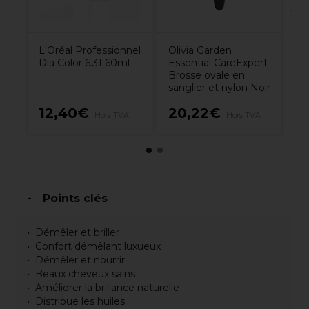
L'Oréal Professionnel
Olivia Garden
Dia Color 6.31 60ml
Essential CareExpert
Brosse ovale en
sanglier et nylon Noir
12,40€
20,22€
1
Hors TVA
Hors TVA
Points clés
Démêler et briller
Confort démêlant luxueux
Démêler et nourrir
Beaux cheveux sains
Améliorer la brillance naturelle
Distribue les huiles