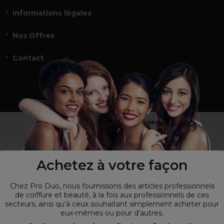
Informations légales
Nos Offres
Contact
Vous n’êtes pas un professionnel ?
Visitez notre site pour
les particuliers
!
Achetez à votre façon
Chez Pro Duo, nous fournissons des articles professionnels
de coiffure et beauté, à la fois aux professionnels de ces
secteurs, ainsi qu’à ceux souhaitant simplement acheter pour
eux-mêmes ou pour d’autres.