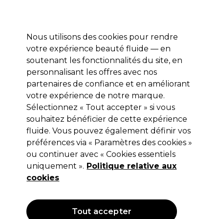
Profitez de 10 % de remise* sur votre première commande pro duo. Avec le code:
PRO10
Nous utilisons des cookies pour rendre
Se connecter
votre expérience beauté fluide — en
soutenant les fonctionnalités du site, en
Marques
Bons plans
Coiffure
Electro et Matériel
Equipem
personnalisant les offres avec nos
Livraison et délais
partenaires de confiance et en améliorant
lire la suite
votre expérience de notre marque.
Sélectionnez « Tout accepter » si vous
Olivia Garden
souhaitez bénéficier de cette expérience
Olivia Garden CareExpert Oval Boar
fluide. Vous pouvez également définir vos
préférences via « Paramètres des cookies »
Brosse
ou continuer avec « Cookies essentiels
(
0
)
uniquement ».
Politique relative aux
23,55 €
cookies
Hors TVA
(TARIF PROFESSIONNEL)
(
28,26 €
TVA incluse)
Tout accepter