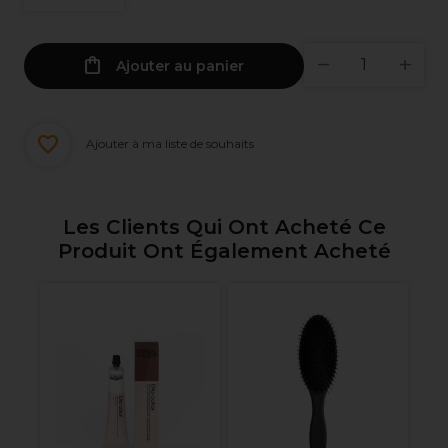
Ajouter au panier
Ajouter à ma liste de souhaits
Les Clients Qui Ont Acheté Ce
Produit Ont Également Acheté
Ol
B
3