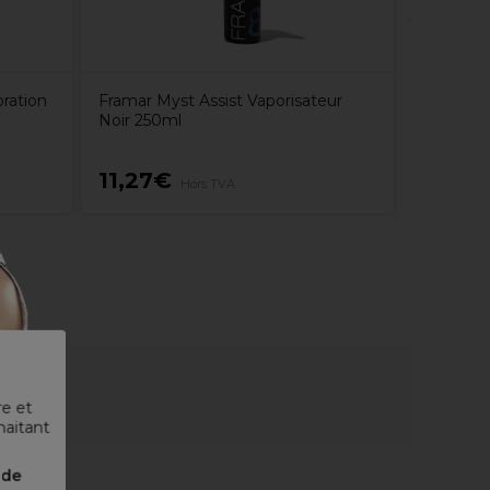
ration
Framar Myst Assist Vaporisateur
Noir 250ml
11,27€
11,25
Hors TVA
re et
haitant
nde