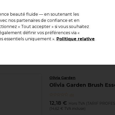
e 10 % de remise* sur votre première commande pro duo. Avec le c
ience beauté fluide — en soutenant les
 avec nos partenaires de confiance et en
Rechercher
tionnez « Tout accepter » si vous souhaitez
Equipement de salon
Beauté
Hommes
Inspirations
Les Pri
également définir vos préférences via «
es essentiels uniquement ».
Politique relative
Coiffure
Brosses
Olivia Garden
Olivia Garden Brush Ess
(
0
)
12,18 €
Hors TVA
(TARIF PROFE
(
14,62 €
TVA incluse)