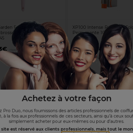
 Garden Expert Blowout
XP100 Intense Radiance Colo
 brosse à poils ondulés Rose
Permanente 100ml 7.0C
45
3€
7,65€
Hors TVA
Hors TVA
Achetez à votre façon
 Pro Duo, nous fournissons des articles professionnels de coiffu
, à la fois aux professionnels de ces secteurs, ainsi qu’à ceux sou
simplement acheter pour eux-mêmes ou pour d’autres.
 site est réservé aux clients professionnels, mais tout le mo