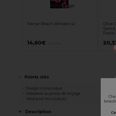
Framar Bleach Blenders x2
Olivia
Speed,
Pastel 
14,60€
20,3
Hors TVA
Points clés
Design monocoque
Utilisation au poste de rinçage
Chez
Idéal pour les couleurs
beauté
Description
Ce