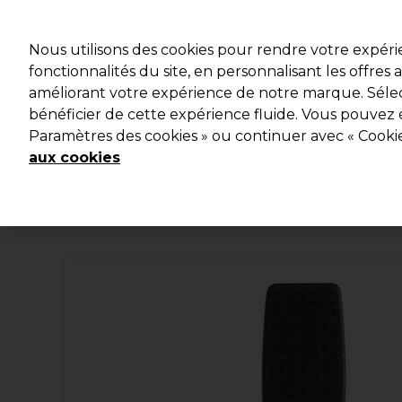
Profitez d
Nous utilisons des cookies pour rendre votre expér
fonctionnalités du site, en personnalisant les offres
améliorant votre expérience de notre marque. Sélec
Marques
Bons plans
Coiffure
Electro et Matériel
bénéficier de cette expérience fluide. Vous pouvez 
Paramètres des cookies » ou continuer avec « Cooki
Livraison et délais
lire la suite
aux cookies