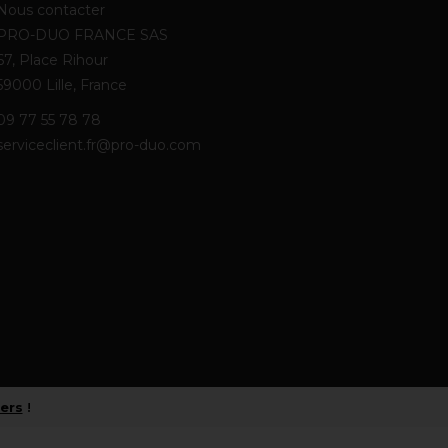
Nous contacter
PRO-DUO FRANCE SAS
67, Place Rihour
59000 Lille, France
09 77 55 78 78
serviceclient.fr@pro-duo.com
iers
!