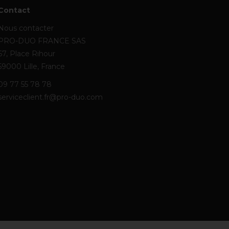
Contact
Nous contacter
PRO-DUO FRANCE SAS
67, Place Rihour
59000 Lille, France
09 77 55 78 78
serviceclient.fr@pro-duo.com