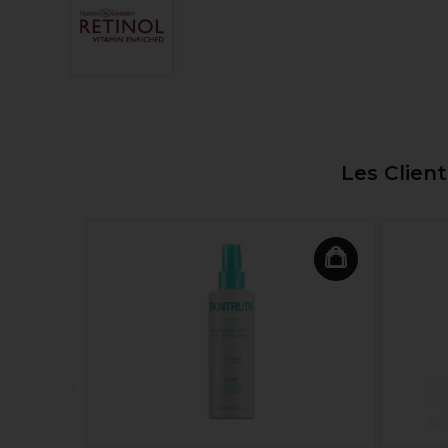
Les Clien
ble