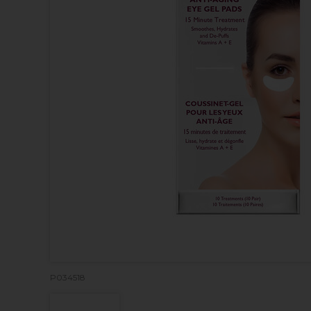
P034518