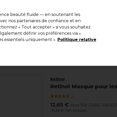
e 10 % de remise* sur votre première commande pro duo. Avec le c
ience beauté fluide — en soutenant les
 avec nos partenaires de confiance et en
Rechercher
tionnez « Tout accepter » si vous souhaitez
Equipement de salon
Beauté
Hommes
Inspirations
Les Pri
également définir vos préférences via «
es essentiels uniquement ».
Politique relative
Beauté
Visage
Crèmes Contour des Yeux
Retinol
Retinol Masque pour les
(
1
)
12,65 €
Hors TVA
(TARIF PROFE
(
15,18 €
TVA incluse)