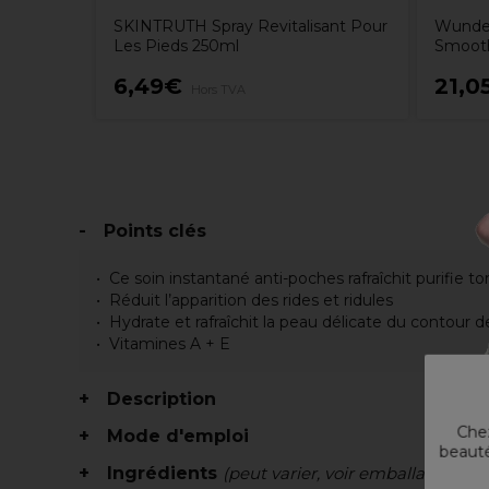
SKINTRUTH Spray Revitalisant Pour
Wunde
Les Pieds 250ml
Smooth
6,49€
21,0
Hors TVA
Points clés
Ce soin instantané anti-poches rafraîchit purifie to
Réduit l’apparition des rides et ridules
Hydrate et rafraîchit la peau délicate du contour 
Vitamines A + E
Description
Chez
Mode d'emploi
beauté
Ingrédients
(peut varier, voir emballage)