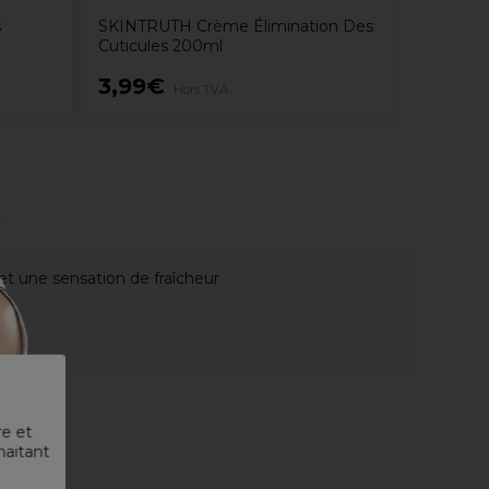
s
SKINTRUTH Crème Élimination Des
Cuticules 200ml
3,99€
3,80€
Hors TVA
i et une sensation de fraîcheur
re et
haitant