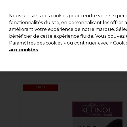
Profitez d
Nous utilisons des cookies pour rendre votre expér
fonctionnalités du site, en personnalisant les offres
améliorant votre expérience de notre marque. Sélec
Marques
Bons plans
Coiffure
Electro et Matériel
bénéficier de cette expérience fluide. Vous pouvez 
Paramètres des cookies » ou continuer avec « Cooki
Livraison et délais
lire la suite
aux cookies
OFFRE