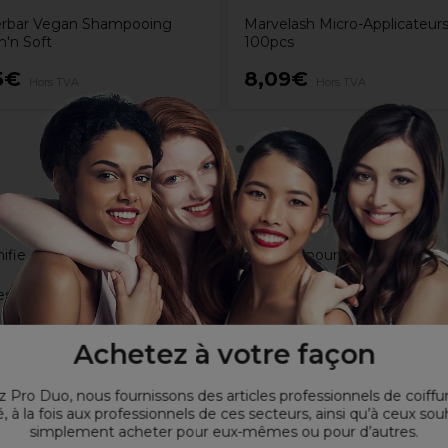
rbar Vegan Shampooing
Marvelash Micro-Applicateur
'n Soft
100pcs
5€
8,09€
Hors TVA
Hors TVA
nifie et revitalise la peau délicate et sensible pour un look rajeun
des yeux
Achetez à votre façon
 Pro Duo, nous fournissons des articles professionnels de coiffu
, à la fois aux professionnels de ces secteurs, ainsi qu’à ceux sou
simplement acheter pour eux-mêmes ou pour d’autres.