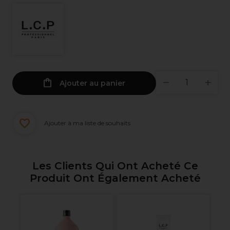
Ajouter au panier
Ajouter à ma liste de souhaits
Les Clients Qui Ont Acheté Ce
Produit Ont Également Acheté
L.