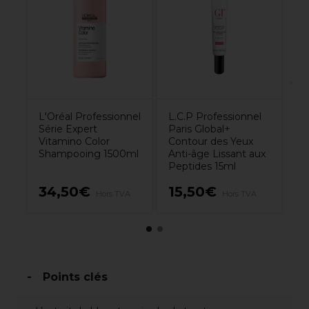
Pa
M
l’
2
L'Oréal Professionnel
L.C.P Professionnel
Série Expert
Paris Global+
Vitamino Color
Contour des Yeux
Shampooing 1500ml
Anti-âge Lissant aux
Peptides 15ml
34,50€
15,50€
1
Hors TVA
Hors TVA
Points clés