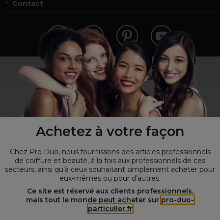
Contact
Vous n’êtes pas un professionnel ?
Visitez notre site pour
les particuliers
!
Achetez à votre façon
Chez Pro Duo, nous fournissons des articles professionnels
de coiffure et beauté, à la fois aux professionnels de ces
secteurs, ainsi qu’à ceux souhaitant simplement acheter pour
eux-mêmes ou pour d’autres.
© Tous droits réservés © Pro-Duo
2026
Ce site est réservé aux clients professionnels,
mais tout le monde peut acheter sur
pro-duo-
Spécialiste de la coiffure et de la beauté, nous vous proposons une
particulier.fr
large sélection de produits professionnels pour la coiffure et