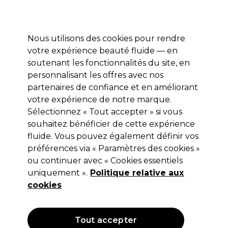
Profitez de 10 % de remise* sur votre première commande pro duo. Avec le code:
PRO10
Nous utilisons des cookies pour rendre
Se connecter
votre expérience beauté fluide — en
soutenant les fonctionnalités du site, en
Marques
Bons plans
Coiffure
Electro et Matériel
Equipem
personnalisant les offres avec nos
Livraison et délais
partenaires de confiance et en améliorant
lire la suite
votre expérience de notre marque.
Sélectionnez « Tout accepter » si vous
L.C.P Professionnel Paris
souhaitez bénéficier de cette expérience
L.C.P Professionnel Paris Essentials
fluide. Vous pouvez également définir vos
préférences via « Paramètres des cookies »
Démaquillant Yeux à l’Eau Florale de
ou continuer avec « Cookies essentiels
Bleuet 500ml
uniquement ».
Politique relative aux
cookies
(
2
)
13,65 €
Hors TVA
(TARIF PROFESSIONNEL)
(
16,38 €
TVA incluse)
| 2.73 € pour 100ml
Tout accepter