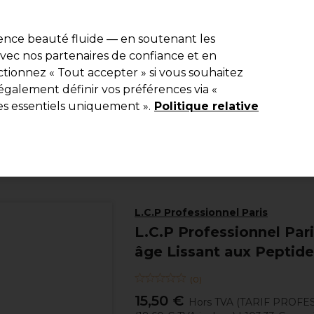
e 10 % de remise* sur votre première commande pro duo. Avec le c
ience beauté fluide — en soutenant les
 avec nos partenaires de confiance et en
Rechercher
tionnez « Tout accepter » si vous souhaitez
Equipement de salon
Beauté
Hommes
Inspirations
Les Pri
également définir vos préférences via «
es essentiels uniquement ».
Politique relative
Beauté
Visage
Crèmes Contour des Yeux
L.C.P Professionnel Paris
L.C.P Professionnel Par
âge Lissant aux Peptide
(
0
)
15,50 €
Hors TVA
(TARIF PROFE