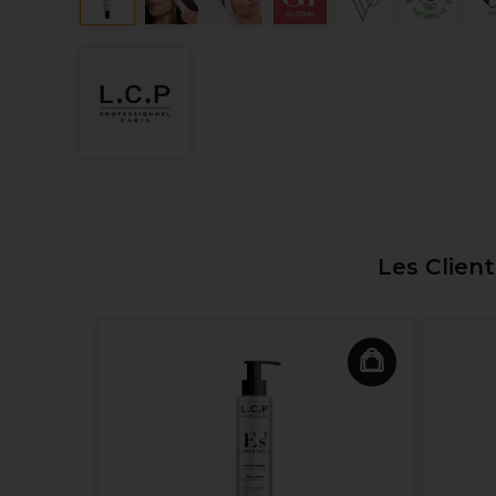
Les Clien
yaluronic
’Acide