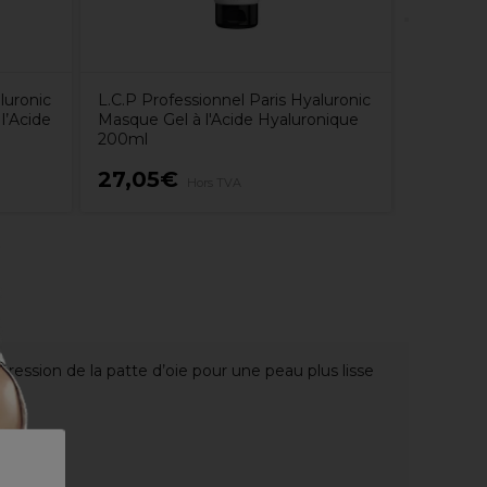
luronic
L.C.P Professionnel Paris Hyaluronic
l’Acide
Masque Gel à l'Acide Hyaluronique
200ml
27,05€
4,25€
Hors TVA
pression de la patte d’oie pour une peau plus lisse