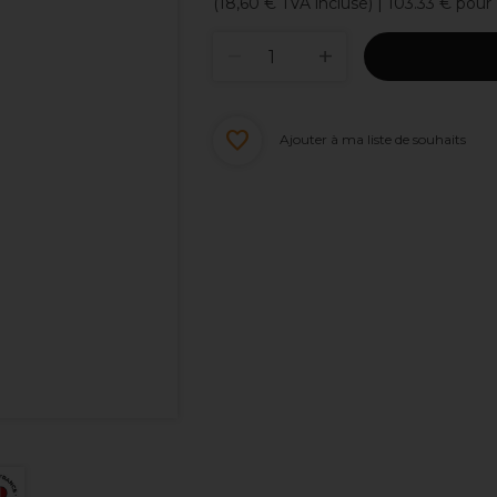
(
18,60 €
TVA incluse)
| 103.33 € pour
Ajouter à ma liste de souhaits