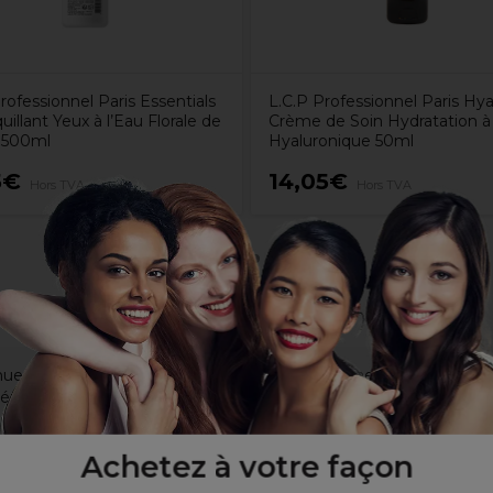
rofessionnel Paris Essentials
L.C.P Professionnel Paris Hya
llant Yeux à l’Eau Florale de
Crème de Soin Hydratation à 
 500ml
Hyaluronique 50ml
5€
14,05€
Hors TVA
Hors TVA
uer la formation des rides et cible particulièrement les rides d’ex
és et en stérols et qui prévient le vieillissement de la peau
ent sur les poches des yeux
t des propriétés nourrissantes
Achetez à votre façon
 peau