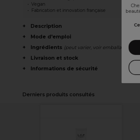
Vegan
Chez
Fabrication et innovation française
beauté
Ce
Description
Mode d'emploi
Ingrédients
(peut varier, voir emballage)
Livraison et stock
Informations de sécurité
Derniers produits consultés