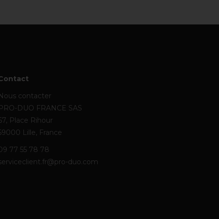
Contact
Nous contacter
PRO-DUO FRANCE SAS
67, Place Rihour
59000 Lille, France
09 77 55 78 78
serviceclient.fr@pro-duo.com