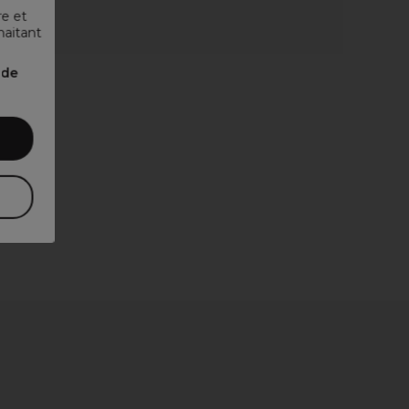
re et
haitant
nde