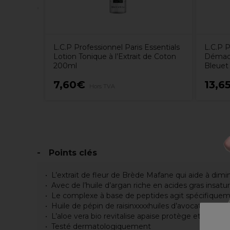
L.C.P Professionnel Paris Essentials
L.C.P P
Lotion Tonique à l’Extrait de Coton
Démaqui
200ml
Bleuet
7,60€
13,6
Hors TVA
Points clés
L’extrait de fleur de Brède Mafane qui aide à dimin
Avec de l’huile d’argan riche en acides gras insatur
Le complexe à base de peptides agit spécifiquem
Huile de pépin de raisinxxxxhuiles d’avocat qui on
L’aloe vera bio revitalise apaise protège et lisse la
Testé dermatologiquement