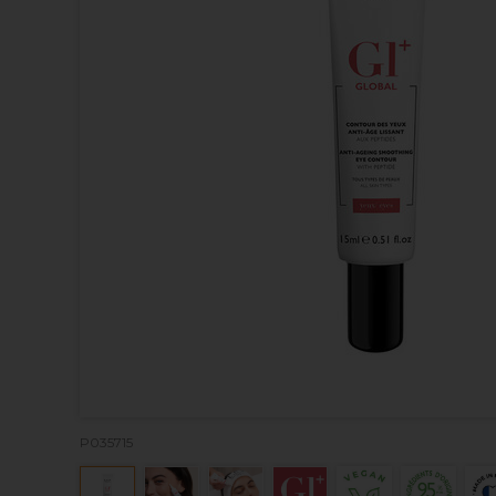
P035715