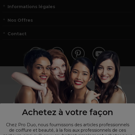
Informations légales
Nos Offres
Contact
Vous n’êtes pas un professionnel ?
Visitez notre site pour
les particuliers
!
Achetez à votre façon
Chez Pro Duo, nous fournissons des articles professionnels
de coiffure et beauté, à la fois aux professionnels de ces