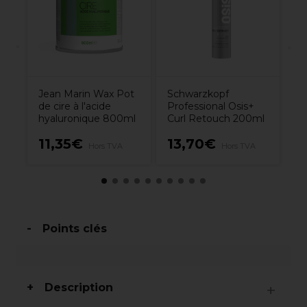
Jean Marin Wax Pot
Schwarzkopf
de cire à l'acide
Professional Osis+
hyaluronique 800ml
Curl Retouch 200ml
11,35€
13,70€
1
Hors TVA
Hors TVA
Points clés
Description