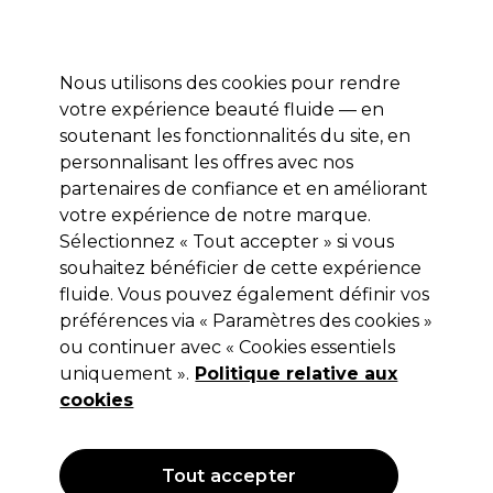
Profitez de 10 % de remise* sur votre première commande pro duo. Avec le code:
PRO10
Nous utilisons des cookies pour rendre
Se connecter
votre expérience beauté fluide — en
soutenant les fonctionnalités du site, en
Marques
Bons plans
Coiffure
Electro et Matériel
Equipem
personnalisant les offres avec nos
Livraison et délais
partenaires de confiance et en améliorant
lire la suite
votre expérience de notre marque.
Sélectionnez « Tout accepter » si vous
Sibel
souhaitez bénéficier de cette expérience
Sibel Serre-Têtes Jetables x100
fluide. Vous pouvez également définir vos
préférences via « Paramètres des cookies »
(
0
)
ou continuer avec « Cookies essentiels
13,23 €
uniquement ».
22,05 €
Hors TVA
Politique relative aux
(TARIF PROFESSIONNEL)
(
15,88 €
TVA incluse)
cookies
OFFRE
Tout accepter