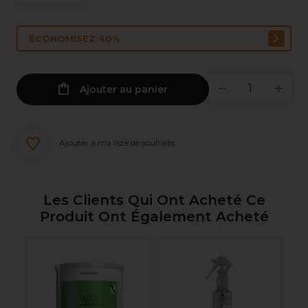
ÉCONOMISEZ 40%
Ajouter au panier
Ajouter à ma liste de souhaits
Les Clients Qui Ont Acheté Ce
Produit Ont Également Acheté
is
S
Pr
Cu