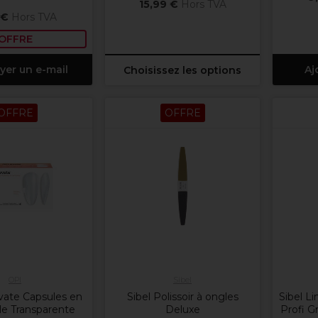
15,99 €
Hors TVA
 €
Hors TVA
OFFRE
yer un e-mail
Aj
Choisissez les options
OFFRE
OFFRE
OPI
Sibel
ate Capsules en
Sibel Polissoir à ongles
Sibel L
le Transparente
Deluxe
Profi G