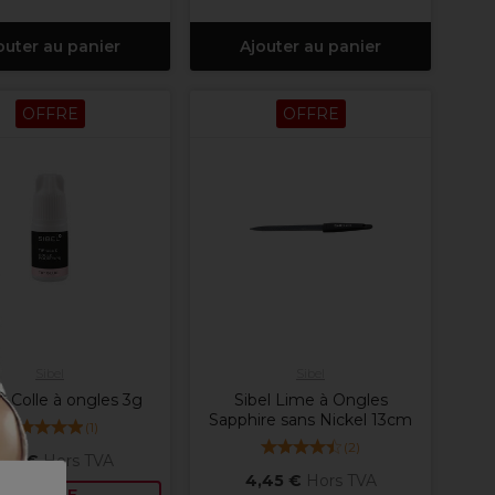
outer au panier
Ajouter au panier
OFFRE
OFFRE
Sibel
Sibel
 Colle à ongles 3g
Sibel Lime à Ongles
Sapphire sans Nickel 13cm
(
1
)
(
2
)
,19 €
Hors TVA
4,45 €
Hors TVA