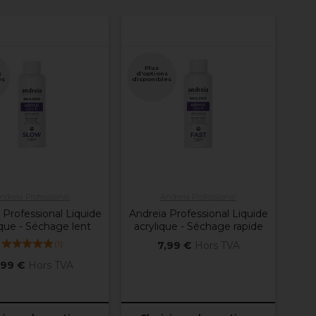
Plus
s
d'options
es
disponibles
ndreia Professional
Andreia Professional
 Professional Liquide
Andreia Professional Liquide
ique - Séchage lent
acrylique - Séchage rapide
(
1
)
7,99 €
Hors TVA
,99 €
Hors TVA