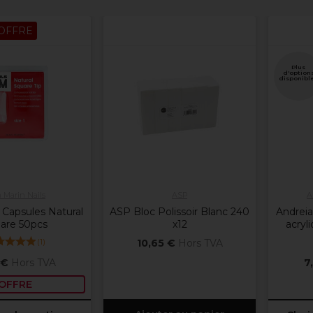
OFFRE
Plus
d'option
disponibl
 Marin Nails
ASP
A
 Capsules Natural
ASP Bloc Polissoir Blanc 240
Andreia
are 50pcs
x12
acryl
(
1
)
10,65 €
Hors TVA
 €
Hors TVA
7
OFFRE