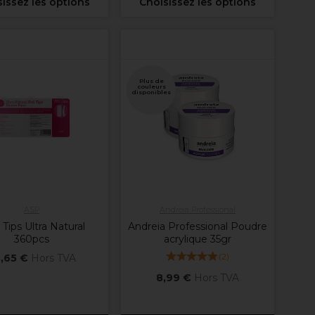
issez les options
Choisissez les options
Plus de
couleurs
disponibles
ASP
Andreia Professional
Tips Ultra Natural
Andreia Professional Poudre
360pcs
acrylique 35gr
(
2
)
,65 €
Hors TVA
8,99 €
Hors TVA