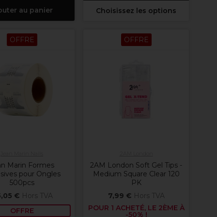
outer au panier
Choisissez les options
OFFRE
OFFRE
Jean Marin Nails
2AM London
an Marin Formes
2AM London Soft Gel Tips -
sives pour Ongles
Medium Square Clear 120
500pcs
PK
,05 €
Hors TVA
7,99 €
Hors TVA
POUR 1 ACHETÉ, LE 2ÈME À
OFFRE
-50% !