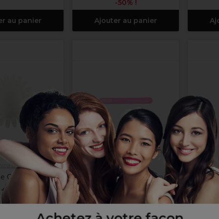
-50% !
er au panier
Ajouter au panier
Aj
hina Glaze
ASP
e Onglier Vierge
ASP Brilliance à ongles avec
SIBEL
motif en forme de cœur
 €
Hors TVA
3,09 €
Hors TVA
4
Achetez à votre façon