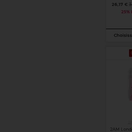
26,17 €
3
25% 
Choisiss
2
2AM London