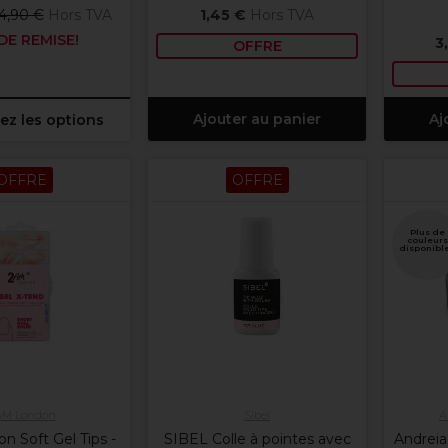
4,90 €
Hors TVA
1,45 €
Hors TVA
DE REMISE!
3
OFFRE
Ajouter au panier
Aj
ez les options
OFFRE
OFFRE
Plus de
couleurs
disponibl
AM London
Sibel
A
 Soft Gel Tips -
SIBEL Colle à pointes avec
Andreia