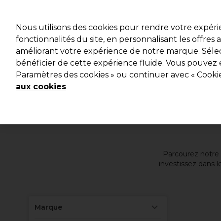
Profitez d
Nous utilisons des cookies pour rendre votre expér
fonctionnalités du site, en personnalisant les offres
améliorant votre expérience de notre marque. Sélec
Marques
Bons plans
Coiffure
Electro et Matériel
bénéficier de cette expérience fluide. Vous pouvez 
Paramètres des cookies » ou continuer avec « Cooki
Livraison et délais
lire la suite
aux cookies
Parcourez notre vaste s
investissez dans les 
Marque