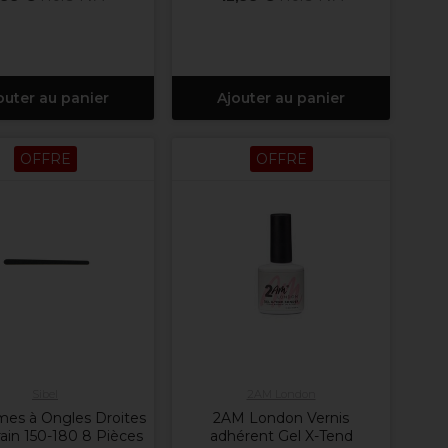
outer au panier
Ajouter au panier
OFFRE
OFFRE
Sibel
2AM London
imes à Ongles Droites
2AM London Vernis
rain 150-180 8 Pièces
adhérent Gel X-Tend