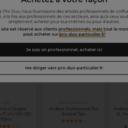
 Pro Duo, nous fournissons des articles professionnels de coiffu
, à la fois aux professionnels de ces secteurs, ainsi qu’à ceux sou
er au panier
Ajouter au panier
Aj
simplement acheter pour eux-mêmes ou pour d’autres.
 site est réservé aux clients professionnels, mais tout le mo
peut acheter sur
pro-duo-particulier.fr
OFFRE
Je suis un professionnel, acheter ici
Plus
d'options
disponibles
Me diriger vers pro-duo-particulier.fr
Sibel
Andreia Professional
A
Lime à Ongles
Andreia Professional Pro
Andreia
 17 cm 100-150
Extend Tips
XL Fo
10pcs
(
1
)
(
1
)
9