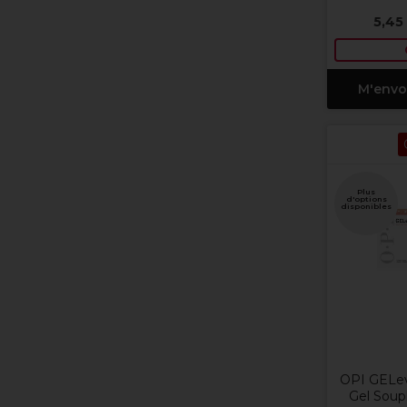
5,45
M'envo
Plus
d'options
disponibles
OPI GELev
Gel Soup