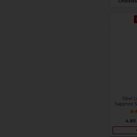
Choisiss
Sibel 
Sapphire 
4,85