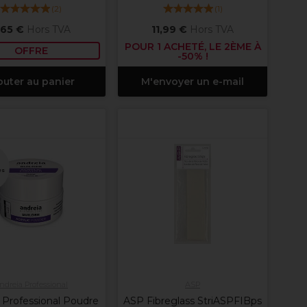
(
2
)
(
1
)
,65 €
Hors TVA
11,99 €
Hors TVA
POUR 1 ACHETÉ, LE 2ÈME À
OFFRE
-50% !
outer au panier
M'envoyer un e-mail
es
ndreia Professional
ASP
 Professional Poudre
ASP Fibreglass StriASPFIBps