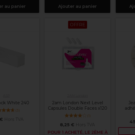
er au panier
Ajouter au panier
Aj
OFFRE
ASP
2AM London
ock White 240
2am London Next Level
Je
Capsules Double Faces x120
adhé
(
3
)
(
1
)
 €
Hors TVA
45
8,25 €
Hors TVA
POUR 1 ACHETÉ, LE 2ÈME À