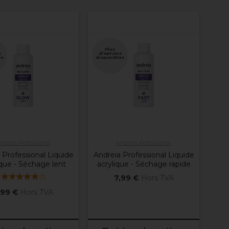
Plus
s
d'options
es
disponibles
ndreia Professional
Andreia Professional
 Professional Liquide
Andreia Professional Liquide
ique - Séchage lent
acrylique - Séchage rapide
(
1
)
7,99 €
Hors TVA
,99 €
Hors TVA