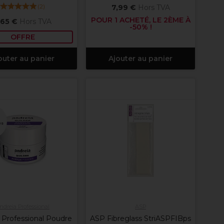
(
2
)
7,99 €
Hors TVA
POUR 1 ACHETÉ, LE 2ÈME À
,65 €
Hors TVA
-50% !
OFFRE
outer au panier
Ajouter au panier
es
ndreia Professional
ASP
 Professional Poudre
ASP Fibreglass StriASPFIBps