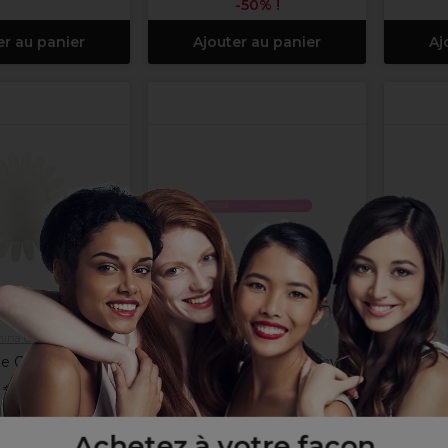
-50% !
er au panier
Ajouter au panier
Aj
hina Glaze
ASP
e Onglier Vierge
ASP Brilliance à ongles avec
SIBEL
motif en forme de cœur
 €
Hors TVA
3,09 €
Hors TVA
4
Achetez à votre façon