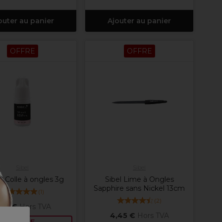
outer au panier
Ajouter au panier
OFFRE
OFFRE
Sibel
Sibel
 Colle à ongles 3g
Sibel Lime à Ongles
Sapphire sans Nickel 13cm
(
1
)
(
2
)
,19 €
Hors TVA
4,45 €
Hors TVA