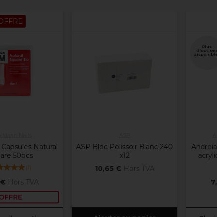
OFFRE
Plus
d'option
disponibl
 Marin Nails
ASP
A
 Capsules Natural
ASP Bloc Polissoir Blanc 240
Andreia
are 50pcs
x12
acryl
(
1
)
10,65 €
Hors TVA
 €
Hors TVA
7
OFFRE