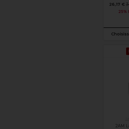
26,17 €
3
25% 
Choisiss
2
2AM L