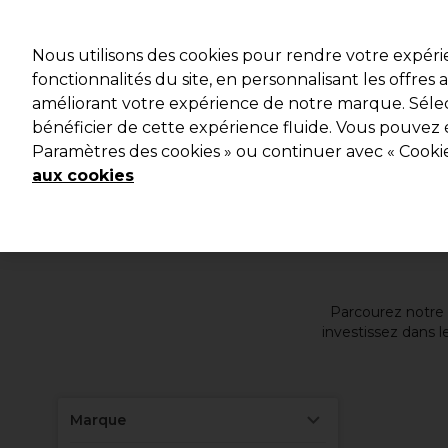
Profitez d
Nous utilisons des cookies pour rendre votre expér
fonctionnalités du site, en personnalisant les offres
améliorant votre expérience de notre marque. Sélec
Marques
Bons plans
Coiffure
Electro et Matériel
bénéficier de cette expérience fluide. Vous pouvez 
Paramètres des cookies » ou continuer avec « Cooki
Livraison et délais
lire la suite
aux cookies
Parcourez notre vaste s
investissez dans les 
Marque