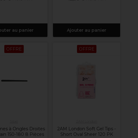
outer au panier
Ajouter au panier
OFFRE
OFFRE
Sibel
2AM London
imes à Ongles Droites
2AM London Soft Gel Tips -
rain 150-180 8 Pièces
Short Oval Sheer 120 PK