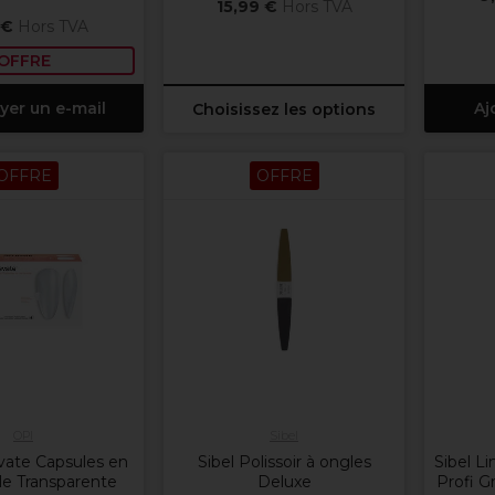
15,99 €
Hors TVA
 €
Hors TVA
OFFRE
yer un e-mail
Aj
Choisissez les options
OFFRE
OFFRE
OPI
Sibel
ate Capsules en
Sibel Polissoir à ongles
Sibel L
le Transparente
Deluxe
Profi G