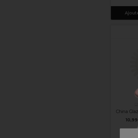
Ajout
C
China Glaz
10,99