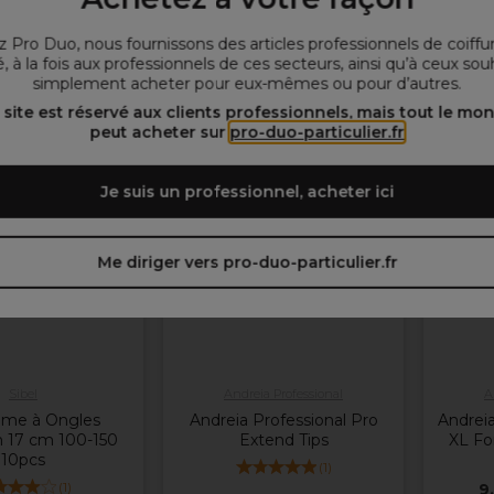
 Pro Duo, nous fournissons des articles professionnels de coiffu
, à la fois aux professionnels de ces secteurs, ainsi qu’à ceux sou
er au panier
Ajouter au panier
Aj
simplement acheter pour eux-mêmes ou pour d’autres.
 site est réservé aux clients professionnels, mais tout le mo
peut acheter sur
pro-duo-particulier.fr
OFFRE
Je suis un professionnel, acheter ici
Plus
d'options
disponibles
Me diriger vers pro-duo-particulier.fr
Sibel
Andreia Professional
A
Lime à Ongles
Andreia Professional Pro
Andreia
 17 cm 100-150
Extend Tips
XL Fo
10pcs
(
1
)
(
1
)
9