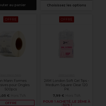
outer au panier
Choisissez les options
OFFRE
OFFRE
Jean Marin Nails
2AM London
an Marin Formes
2AM London Soft Gel Tips -
sives pour Ongles
Medium Square Clear 120
500pcs
PK
,05 €
Hors TVA
7,99 €
Hors TVA
POUR 1 ACHETÉ, LE 2ÈME À
OFFRE
-50% !