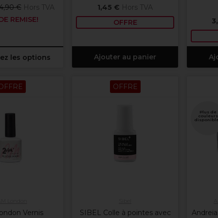
4,90 €
Hors TVA
1,45 €
Hors TVA
DE REMISE!
3
OFFRE
Ajouter au panier
Aj
ez les options
OFFRE
OFFRE
Plus de
couleurs
disponibl
AM London
Sibel
A
ondon Vernis
SIBEL Colle à pointes avec
Andreia