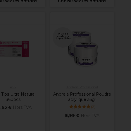
issez les options
Choisissez les options
Plus de
couleurs
disponibles
ASP
Andreia Professional
Tips Ultra Natural
Andreia Professional Poudre
360pcs
acrylique 35gr
(
2
)
,65 €
Hors TVA
8,99 €
Hors TVA