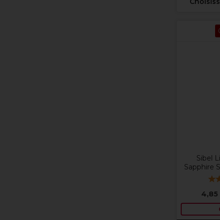
Choisiss
Sibel 
Sapphire 
4,85