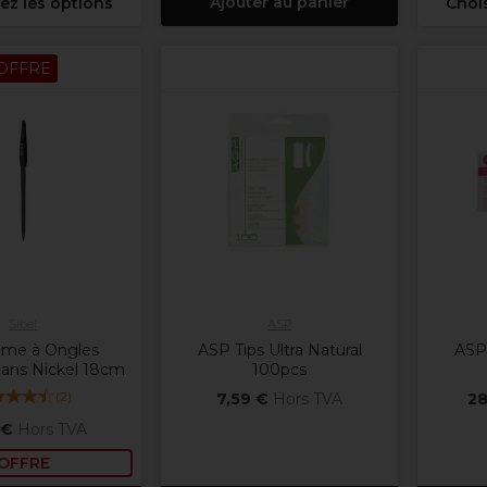
Ajouter au panier
ez les options
Chois
OFFRE
Sibel
ASP
Lime à Ongles
ASP Tips Ultra Natural
ASP 
Sans Nickel 18cm
100pcs
(
2
)
7,59 €
Hors TVA
28
 €
Hors TVA
OFFRE