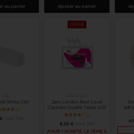
er au panier
Ajouter au panier
Aj
OFFRE
ASP
2AM London
ock White 240
2am London Next Level
Je
Capsules Double Faces x120
adhé
(
3
)
(
1
)
 €
Hors TVA
45
8,25 €
Hors TVA
POUR 1 ACHETÉ, LE 2ÈME À