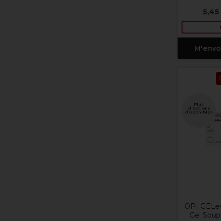
5,45
M'envo
Plus
d'options
disponibles
OPI GELev
Gel Soup