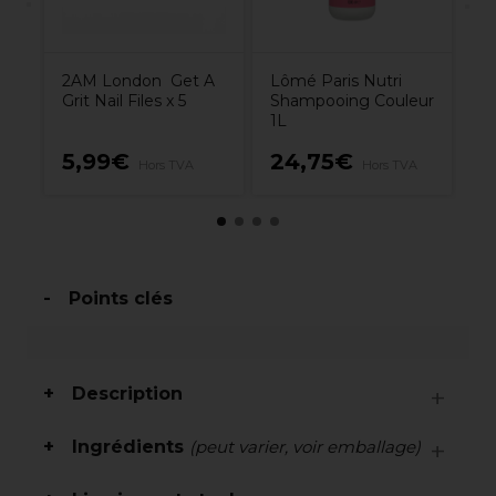
2AM London Get A
Lômé Paris Nutri
Grit Nail Files x 5
Shampooing Couleur
1L
5
5,99€
24,75€
Hors TVA
Hors TVA
TV
Points clés
Description
Ingrédients
(peut varier, voir emballage)