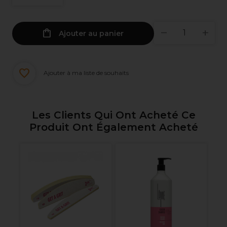
Ajouter au panier
Ajouter à ma liste de souhaits
Les Clients Qui Ont Acheté Ce
Produit Ont Également Acheté
OP
Ma
Yo