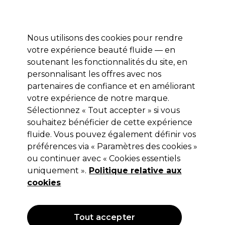
Profitez de 10 % de remise* sur votre première commande pro duo. Avec le code:
PRO10
Nous utilisons des cookies pour rendre
Se connecter
votre expérience beauté fluide — en
soutenant les fonctionnalités du site, en
Marques
Bons plans
Coiffure
Electro et Matériel
Equipem
personnalisant les offres avec nos
Livraison et délais
partenaires de confiance et en améliorant
lire la suite
votre expérience de notre marque.
Sélectionnez « Tout accepter » si vous
Sibel
souhaitez bénéficier de cette expérience
Sibel Séche-ongles ultra rapide
fluide. Vous pouvez également définir vos
préférences via « Paramètres des cookies »
300ml/6104010
ou continuer avec « Cookies essentiels
(
1
)
uniquement ».
Politique relative aux
11,45 €
cookies
Hors TVA
(TARIF PROFESSIONNEL)
(
13,74 €
TVA incluse)
| 3.82 € pour 100ml
Tout accepter