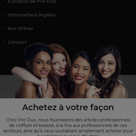
À propos de Pro-Duo
Informations légales
Nos Offres
Contact
Vous n’êtes pas un professionnel ?
Visitez notre site pour
les particuliers
!
Achetez à votre façon
Chez Pro Duo, nous fournissons des articles professionnels
de coiffure et beauté, à la fois aux professionnels de ces
secteurs, ainsi qu’à ceux souhaitant simplement acheter pour