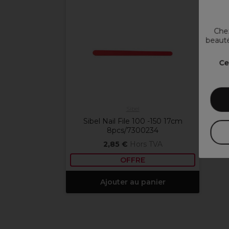
Chez
beauté
Ce
Sibel
Sibel Nail File 100 -150 17cm
8pcs/7300234
2,85 €
Hors TVA
OFFRE
Ajouter au panier