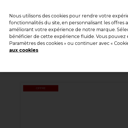
Profitez d
Nous utilisons des cookies pour rendre votre expér
fonctionnalités du site, en personnalisant les offres
améliorant votre expérience de notre marque. Sélec
Marques
Bons plans
Coiffure
Electro et Matériel
bénéficier de cette expérience fluide. Vous pouvez 
Paramètres des cookies » ou continuer avec « Cooki
Livraison et délais
lire la suite
aux cookies
OFFRE