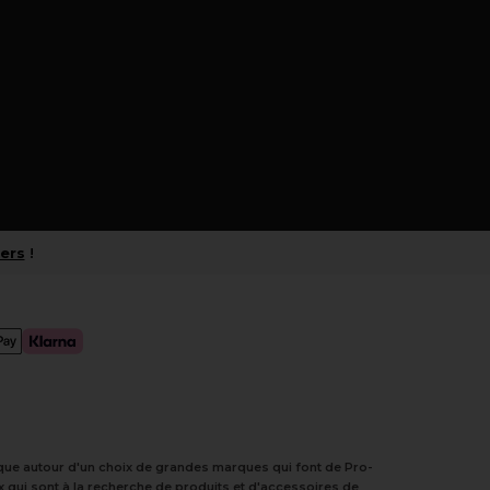
iers
!
tique autour d'un choix de grandes marques qui font de Pro-
 qui sont à la recherche de produits et d'accessoires de