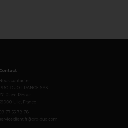
Contact
Nous contacter
PRO-DUO FRANCE SAS
67, Place Rihour
59000 Lille, France
09 77 55 78 78
serviceclient.fr@pro-duo.com