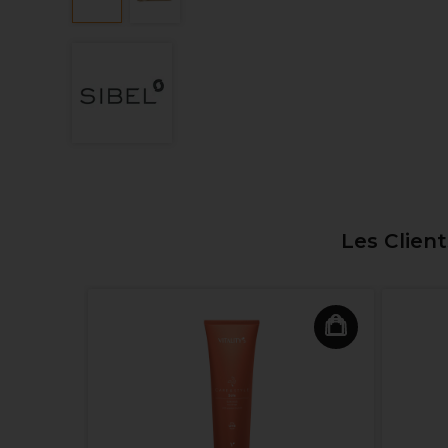
Les Clien
de