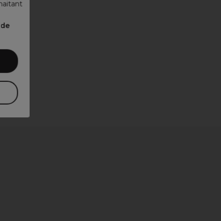
haitant
nde