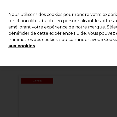
Profitez d
Nous utilisons des cookies pour rendre votre expér
fonctionnalités du site, en personnalisant les offres
améliorant votre expérience de notre marque. Sélec
Marques
Bons plans
Coiffure
Electro et Matériel
bénéficier de cette expérience fluide. Vous pouvez 
Paramètres des cookies » ou continuer avec « Cooki
Livraison et délais
lire la suite
aux cookies
OFFRE