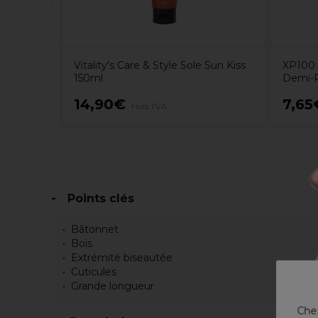
Vitality's Care & Style Sole Sun Kiss
XP100 
150ml
Demi-P
14,90€
7,65
Hors TVA
Points clés
Bâtonnet
Bois
Extrémité biseautée
Cuticules
Grande longueur
Chez