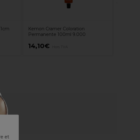
 11cm
Kemon Cramer Coloration
Permanente 100ml 9.000
14,10€
59,99
Hors TVA
re et