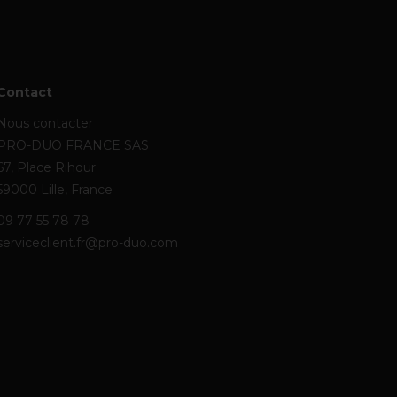
Contact
Nous contacter
PRO-DUO FRANCE SAS
67, Place Rihour
59000 Lille, France
09 77 55 78 78
serviceclient.fr@pro-duo.com