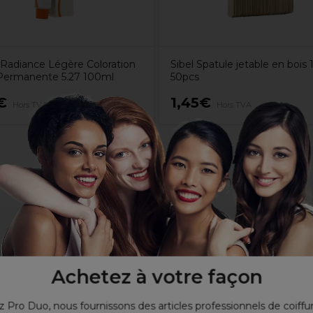
Radiance Légère Coloration
Sibel Spatule jetable en bois
ermanente 5.27 100ml
50pcs
€
1,45€
Hors TVA
Hors TVA
Achetez à votre façon
 Pro Duo, nous fournissons des articles professionnels de coiffu