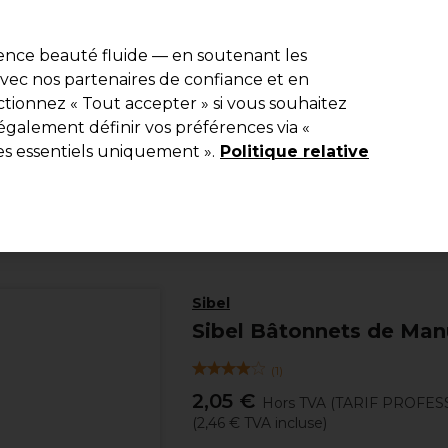
e 10 % de remise* sur votre première commande pro duo. Avec le c
ience beauté fluide — en soutenant les
 avec nos partenaires de confiance et en
Rechercher
tionnez « Tout accepter » si vous souhaitez
Equipement de salon
Beauté
Hommes
Inspirations
Les Pri
également définir vos préférences via «
es essentiels uniquement ».
Politique relative
Beauté
Manucure
Outils et Limes
Sibel
Sibel Bâtonnets de Man
(
1
)
2,05 €
Hors TVA
(TARIF PROFES
(
2,46 €
TVA incluse)