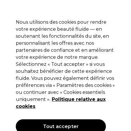
Profitez de 10 % de remise* sur votre première commande pro duo. Avec le code:
PRO10
Nous utilisons des cookies pour rendre
Se connecter
votre expérience beauté fluide — en
soutenant les fonctionnalités du site, en
Marques
Bons plans
Coiffure
Electro et Matériel
Equipem
personnalisant les offres avec nos
Livraison et délais
partenaires de confiance et en améliorant
lire la suite
votre expérience de notre marque.
Sélectionnez « Tout accepter » si vous
Sibel
souhaitez bénéficier de cette expérience
Sibel Pince à Épiler avec Pointes
fluide. Vous pouvez également définir vos
préférences via « Paramètres des cookies »
Crochues 95mm
ou continuer avec « Cookies essentiels
(
0
)
uniquement ».
Politique relative aux
5,05 €
cookies
Hors TVA
(TARIF PROFESSIONNEL)
(
6,06 €
TVA incluse)
Tout accepter
OFFRE