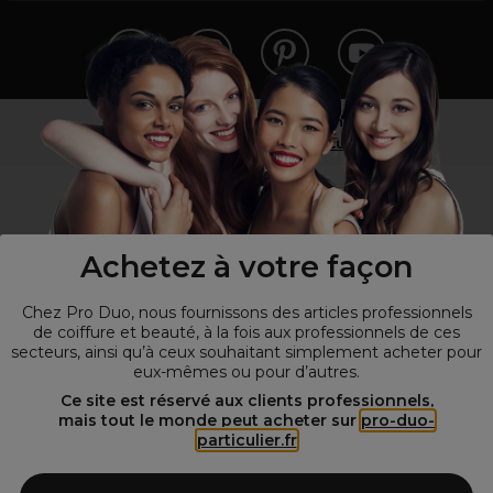
Vous n’êtes pas un professionnel ?
Visitez notre site pour
les particuliers
!
Achetez à votre façon
Chez Pro Duo, nous fournissons des articles professionnels
de coiffure et beauté, à la fois aux professionnels de ces
secteurs, ainsi qu’à ceux souhaitant simplement acheter pour
eux-mêmes ou pour d’autres.
© Tous droits réservés © Pro-Duo
2026
Ce site est réservé aux clients professionnels,
mais tout le monde peut acheter sur
pro-duo-
Spécialiste de la coiffure et de la beauté, nous vous proposons une
particulier.fr
large sélection de produits professionnels pour la coiffure et
l'esthétique autour d'un choix de grandes marques qui font de Pro-
Duo le fournisseur incontournable des salons de coiffure et instituts