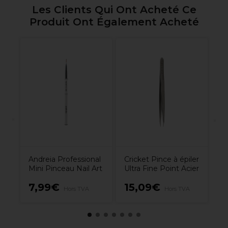
Les Clients Qui Ont Acheté Ce
Produit Ont Également Acheté
al
W
– 
ml
To
Andreia Professional
Cricket Pince à épiler
Mini Pinceau Nail Art
Ultra Fine Point Acier
7,99€
15,09€
1
Hors TVA
Hors TVA