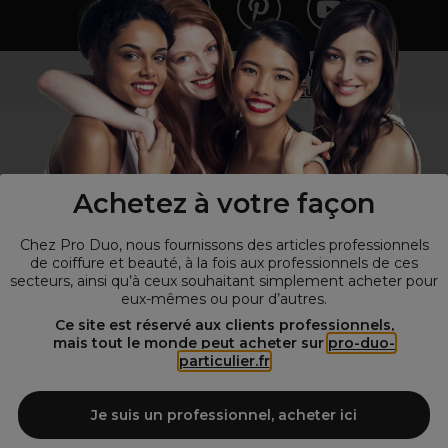
Vous n’êtes pas un professionnel ?
Visitez notre site pour
les particuliers
!
Achetez à votre façon
Chez Pro Duo, nous fournissons des articles professionnels
de coiffure et beauté, à la fois aux professionnels de ces
secteurs, ainsi qu’à ceux souhaitant simplement acheter pour
eux-mêmes ou pour d’autres.
© Tous droits réservés © Pro-Duo
2026
Ce site est réservé aux clients professionnels,
mais tout le monde peut acheter sur
pro-duo-
Spécialiste de la coiffure et de la beauté, nous vous proposons une
particulier.fr
large sélection de produits professionnels pour la coiffure et
l'esthétique autour d'un choix de grandes marques qui font de Pro-
Duo le fournisseur incontournable des salons de coiffure et instituts
Je suis un professionnel, acheter ici
de beauté! Notre gamme de produits s’adresse également à tous ceux
qui sont à la recherche de produits et d'accessoires de coiffure et de