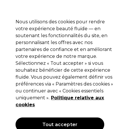
Profitez de 10 % de remise* sur votre première commande pro duo. Avec le code:
PRO10
Nous utilisons des cookies pour rendre
Se connecter
votre expérience beauté fluide — en
soutenant les fonctionnalités du site, en
Marques
Bons plans
Coiffure
Electro et Matériel
Equipem
personnalisant les offres avec nos
Livraison et délais
partenaires de confiance et en améliorant
lire la suite
votre expérience de notre marque.
Sélectionnez « Tout accepter » si vous
Ardell
souhaitez bénéficier de cette expérience
Ardell Faux-Cils Individuels Seamless
fluide. Vous pouvez également définir vos
préférences via « Paramètres des cookies »
Extensions Naked Kit
ou continuer avec « Cookies essentiels
(
1
)
uniquement ».
Politique relative aux
17,99 €
cookies
Hors TVA
(TARIF PROFESSIONNEL)
(
21,59 €
TVA incluse)
Tout accepter