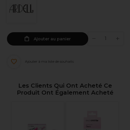
Ajouter au panier
Ajouter à ma liste de souhaits
Les Clients Qui Ont Acheté Ce
Produit Ont Également Acheté
Ar
fa
po