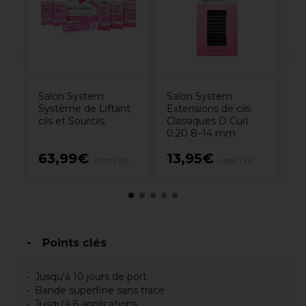
in
Salon System
Salon System
Système de Liftant
Extensions de cils
cils et Sourcils.
Classiques D Curl
0,20 8–14 mm
63,99€
13,95€
7
Hors TVA
Hors TVA
Points clés
Jusqu'à 10 jours de port
Bande superfine sans trace
Jusqu'à 6 applications