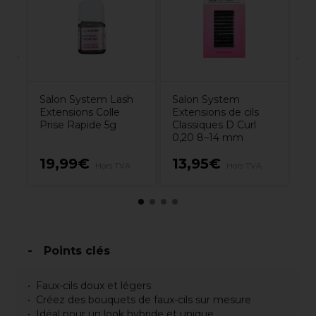
1
Salon System Lash
Salon System
Extensions Colle
Extensions de cils
Prise Rapide 5g
Classiques D Curl
0,20 8–14 mm
19,99€
13,95€
1
Hors TVA
Hors TVA
Points clés
Faux-cils doux et légers
Créez des bouquets de faux-cils sur mesure
Idéal pour un look hybride et unique