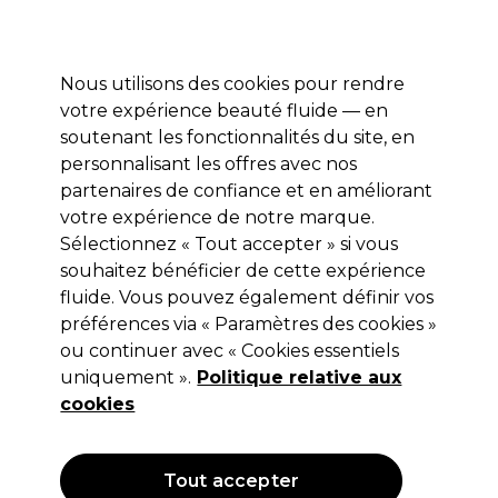
Profitez de 10 % de remise* sur votre première commande pro duo. Avec le code:
PRO10
Nous utilisons des cookies pour rendre
Se connecter
votre expérience beauté fluide — en
soutenant les fonctionnalités du site, en
Marques
Bons plans
Coiffure
Electro et Matériel
Equipem
personnalisant les offres avec nos
Livraison et délais
partenaires de confiance et en améliorant
lire la suite
votre expérience de notre marque.
Sélectionnez « Tout accepter » si vous
Salon System
souhaitez bénéficier de cette expérience
Salon System Russian Volume C Curl
fluide. Vous pouvez également définir vos
préférences via « Paramètres des cookies »
0.05mm
ou continuer avec « Cookies essentiels
(
0
)
uniquement ».
Politique relative aux
16,75 €
cookies
Hors TVA
(TARIF PROFESSIONNEL)
(
20,10 €
TVA incluse)
Tout accepter