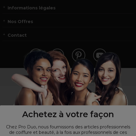
Informations légales
Nos Offres
Contact
Vous n’êtes pas un professionnel ?
Visitez notre site pour
les particuliers
!
Achetez à votre façon
Chez Pro Duo, nous fournissons des articles professionnels
de coiffure et beauté, à la fois aux professionnels de ces