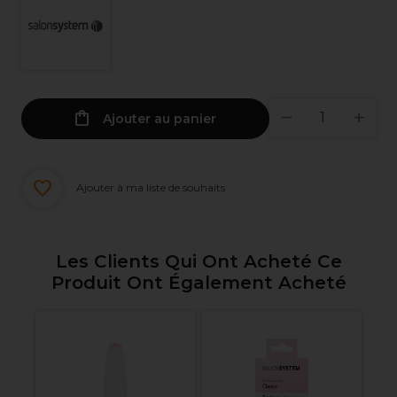
Ajouter au panier
Ajouter à ma liste de souhaits
Les Clients Qui Ont Acheté Ce
Produit Ont Également Acheté
al
Sa
Ru
C