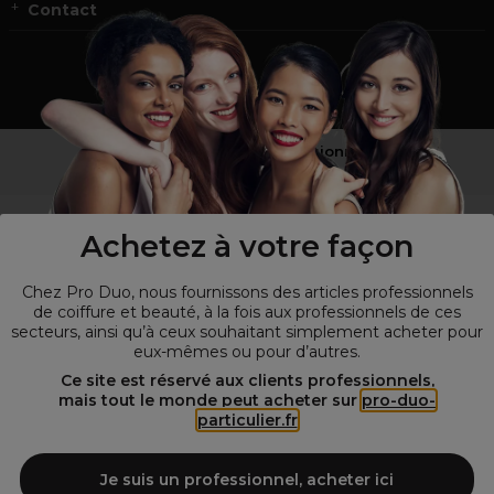
Contact
Vous n’êtes pas un professionnel ?
Visitez notre site pour
les particuliers
!
Achetez à votre façon
Chez Pro Duo, nous fournissons des articles professionnels
de coiffure et beauté, à la fois aux professionnels de ces
secteurs, ainsi qu’à ceux souhaitant simplement acheter pour
eux-mêmes ou pour d’autres.
Ce site est réservé aux clients professionnels,
mais tout le monde peut acheter sur
pro-duo-
particulier.fr
© Tous droits réservés © Pro-Duo
2026
Spécialiste de la coiffure et de la beauté, nous vous proposons une
large sélection de produits professionnels pour la coiffure et
Je suis un professionnel, acheter ici