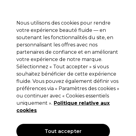
Profitez de 10 % de remise* sur votre première commande pro duo. Avec le code:
PRO10
Nous utilisons des cookies pour rendre
Se connecter
votre expérience beauté fluide — en
soutenant les fonctionnalités du site, en
Marques
Bons plans
Coiffure
Electro et Matériel
Equipem
personnalisant les offres avec nos
Livraison et délais
partenaires de confiance et en améliorant
lire la suite
votre expérience de notre marque.
Sélectionnez « Tout accepter » si vous
Salon System
souhaitez bénéficier de cette expérience
Salon System Pro Fan D Curl 4D
fluide. Vous pouvez également définir vos
préférences via « Paramètres des cookies »
(
0
)
ou continuer avec « Cookies essentiels
16,75 €
uniquement ».
Hors TVA
(TARIF PROFESSIONNEL)
Politique relative aux
(
20,10 €
TVA incluse)
cookies
Tout accepter