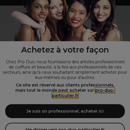
Vous n’êtes pas un professionnel ?
Visitez notre site pour
les particuliers
!
Achetez à votre façon
Chez Pro Duo, nous fournissons des articles professionnels
de coiffure et beauté, à la fois aux professionnels de ces
secteurs, ainsi qu’à ceux souhaitant simplement acheter pour
eux-mêmes ou pour d’autres.
© Tous droits réservés © Pro-Duo
2026
Ce site est réservé aux clients professionnels,
mais tout le monde peut acheter sur
pro-duo-
Spécialiste de la coiffure et de la beauté, nous vous proposons une
particulier.fr
large sélection de produits professionnels pour la coiffure et
l'esthétique autour d'un choix de grandes marques qui font de Pro-
Duo le fournisseur incontournable des salons de coiffure et instituts
Je suis un professionnel, acheter ici
de beauté! Notre gamme de produits s’adresse également à tous ceux
qui sont à la recherche de produits et d'accessoires de coiffure et de
matériel esthétique de qualité.
Me diriger vers pro-duo-particulier.fr