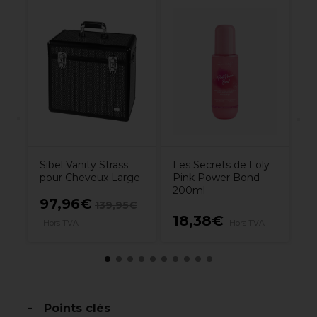
S
g
Co
Sibel Vanity Strass
Les Secrets de Loly
pour Cheveux Large
Pink Power Bond
200ml
97,96€
3
139,95€
18,38€
Hors TVA
Hors TVA
H
Points clés