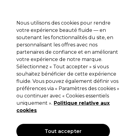
Profitez de 10 % de remise* sur votre première commande pro duo. Avec le code:
PRO10
Nous utilisons des cookies pour rendre
Se connecter
votre expérience beauté fluide — en
soutenant les fonctionnalités du site, en
Marques
Bons plans
Coiffure
Electro et Matériel
Equipem
personnalisant les offres avec nos
Livraison et délais
partenaires de confiance et en améliorant
lire la suite
votre expérience de notre marque.
Sélectionnez « Tout accepter » si vous
Sibel
souhaitez bénéficier de cette expérience
Sibel Valise Vanity Strass pour
fluide. Vous pouvez également définir vos
préférences via « Paramètres des cookies »
cheveux
ou continuer avec « Cookies essentiels
(
3
)
uniquement ».
Politique relative aux
62,96 €
cookies
89,95 €
Hors TVA
(TARIF PROFESSIONNEL)
(
75,55 €
TVA incluse)
Tout accepter
OFFRE