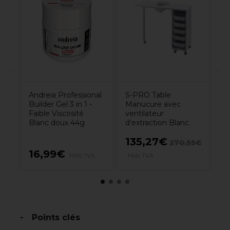
nel
An
n
P
Re
0
L
Andreia Professional
S-PRO Table
Builder Gel 3 in 1 -
Manucure avec
Faible Viscosité
ventilateur
Blanc doux 44g
d'extraction Blanc
135,27€
270,55€
16,99€
4
Hors TVA
Hors TVA
Points clés