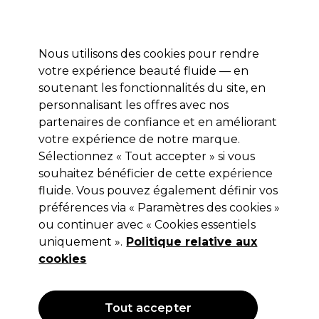
Profitez de 10 % de remise* sur votre première commande pro duo. Avec le code:
PRO10
Nous utilisons des cookies pour rendre
Se connecter
votre expérience beauté fluide — en
soutenant les fonctionnalités du site, en
Marques
Bons plans
Coiffure
Electro et Matériel
Equipem
personnalisant les offres avec nos
Livraison et délais
partenaires de confiance et en améliorant
lire la suite
votre expérience de notre marque.
Sélectionnez « Tout accepter » si vous
S-PRO
souhaitez bénéficier de cette expérience
S-PRO Table de Manucure Portable
fluide. Vous pouvez également définir vos
préférences via « Paramètres des cookies »
Incurvée
ou continuer avec « Cookies essentiels
(
0
)
uniquement ».
Politique relative aux
54,67 €
cookies
109,35 €
Hors TVA
(TARIF
PROFESSIONNEL)
(
65,60 €
TVA incluse)
Tout accepter