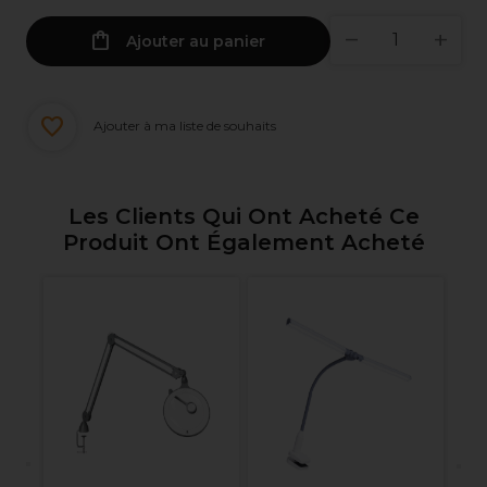
Ajouter au panier
Ajouter à ma liste de souhaits
Les Clients Qui Ont Acheté Ce
Produit Ont Également Acheté
Pa
ch
An