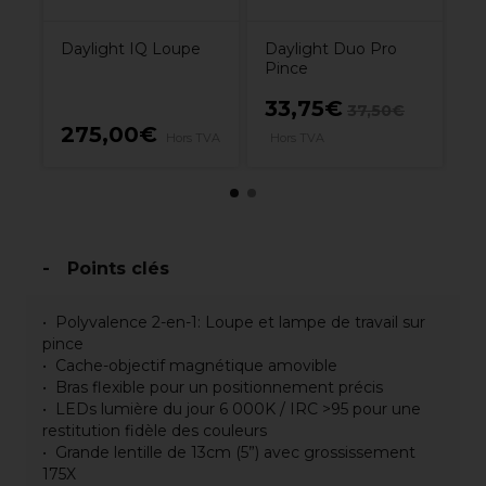
Daylight IQ Loupe
Daylight Duo Pro
Pince
33,75€
37,50€
275,00€
2
VA
Hors TVA
Hors TVA
Points clés
Polyvalence 2-en-1: Loupe et lampe de travail sur
pince
Cache-objectif magnétique amovible
Bras flexible pour un positionnement précis
LEDs lumière du jour 6 000K / IRC >95 pour une
restitution fidèle des couleurs
Grande lentille de 13cm (5”) avec grossissement
175X