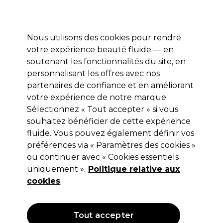
Profitez de 10 % de remise* sur votre première commande pro duo. Avec le code:
PRO10
Nous utilisons des cookies pour rendre
Se connecter
votre expérience beauté fluide — en
soutenant les fonctionnalités du site, en
Marques
Bons plans
Coiffure
Electro et Matériel
Equipem
personnalisant les offres avec nos
Livraison et délais
partenaires de confiance et en améliorant
lire la suite
votre expérience de notre marque.
Sélectionnez « Tout accepter » si vous
Daylight
souhaitez bénéficier de cette expérience
Daylight Mag Pro Pince
fluide. Vous pouvez également définir vos
préférences via « Paramètres des cookies »
(
0
)
ou continuer avec « Cookies essentiels
83,30 €
uniquement ».
Hors TVA
(TARIF PROFESSIONNEL)
Politique relative aux
(
99,96 €
TVA incluse)
cookies
Tout accepter