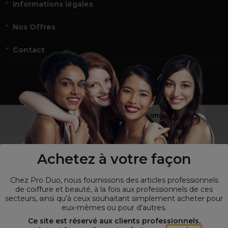
Informations légales
Nos Offres
Contact
Vous n’êtes pas un professionnel ?
Visitez notre site pour
les particuliers
!
Achetez à votre façon
Chez Pro Duo, nous fournissons des articles professionnels
de coiffure et beauté, à la fois aux professionnels de ces
secteurs, ainsi qu’à ceux souhaitant simplement acheter pour
eux-mêmes ou pour d’autres.
Ce site est réservé aux clients professionnels,