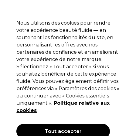
Profitez de 10 % de remise* sur votre première commande pro duo. Avec le code:
PRO10
Nous utilisons des cookies pour rendre
Se connecter
votre expérience beauté fluide — en
soutenant les fonctionnalités du site, en
Marques
Bons plans
Coiffure
Electro et Matériel
Equipem
personnalisant les offres avec nos
Livraison et délais
partenaires de confiance et en améliorant
lire la suite
votre expérience de notre marque.
Sélectionnez « Tout accepter » si vous
Sibel Tabouret RollerCoaster
souhaitez bénéficier de cette expérience
Eccentric Argent
fluide. Vous pouvez également définir vos
préférences via « Paramètres des cookies »
(
1
)
ou continuer avec « Cookies essentiels
Non applicable
uniquement ».
Politique relative aux
Hors TVA
(TARIF
PROFESSIONNEL)
cookies
Tout accepter