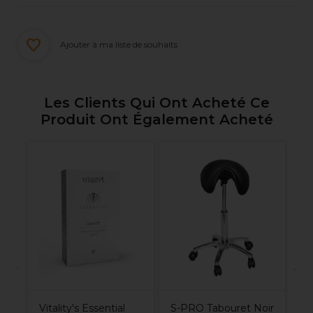
Ajouter à ma liste de souhaits
Les Clients Qui Ont Acheté Ce
Produit Ont Également Acheté
y
Le
Sm
Mû
2
Vitality's Essential
S-PRO Tabouret Noir