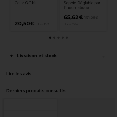
Color Off Kit
Sophie Réglable par
Pneumatique
65,62€
131,25€
20,50€
1
Hors TVA
Hors TVA
Livraison et stock
Lire les avis
Derniers produits consultés