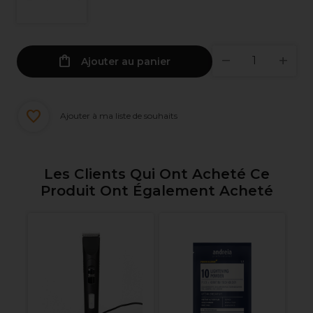
Ajouter au panier
Ajouter à ma liste de souhaits
Les Clients Qui Ont Acheté Ce
Produit Ont Également Acheté
Pr
Pr
l