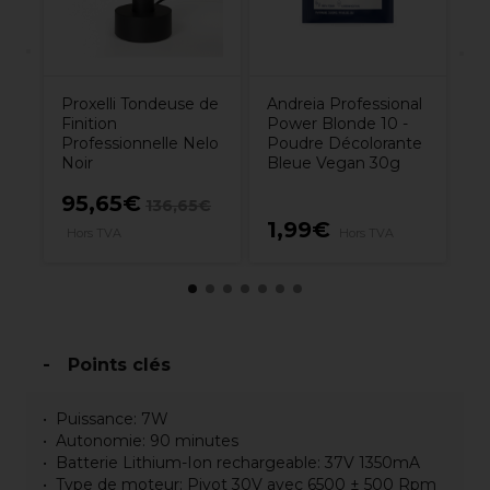
Andreia Professional
Proxelli Tondeuse de
Power Blonde 10 -
Finition
Poudre Décolorante
Professionnelle Nelo
Bleue Vegan 30g
Noir
95,65€
7
136,65€
1,99€
Hors TVA
Hors TVA
H
Points clés
Puissance: 7W
Autonomie: 90 minutes
Batterie Lithium-Ion rechargeable: 37V 1350mA
Type de moteur: Pivot 30V avec 6500 ± 500 Rpm