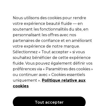
Profitez de 10 % de remise* sur votre première commande pro duo. Avec le code:
PRO10
Nous utilisons des cookies pour rendre
Se connecter
votre expérience beauté fluide — en
soutenant les fonctionnalités du site, en
Marques
Bons plans
Coiffure
Electro et Matériel
Equipem
personnalisant les offres avec nos
Livraison et délais
partenaires de confiance et en améliorant
lire la suite
votre expérience de notre marque.
Sélectionnez « Tout accepter » si vous
Proxelli
souhaitez bénéficier de cette expérience
Proxelli Tondeuse Professionnelle
fluide. Vous pouvez également définir vos
préférences via « Paramètres des cookies »
Zano
ou continuer avec « Cookies essentiels
(
1
)
uniquement ».
Politique relative aux
153,75 €
cookies
Hors TVA
(TARIF PROFESSIONNEL)
(
184,50 €
TVA incluse)
Tout accepter
EXCLUSIF