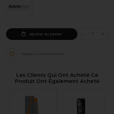
Ajouter au panier
Ajouter à ma liste de souhaits
Les Clients Qui Ont Acheté Ce
Produit Ont Également Acheté
Pr
no
Pr