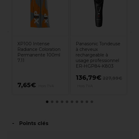
XP100 Intense
Panasonic Tondeuse
Radiance Coloration
à cheveux
Permanente 100ml
rechargeable à
7.11
usage professionnel
ER-HGP84-K803
136,79€
5
€
227,99€
7,65€
Hors TVA
Hors TVA
H
Points clés