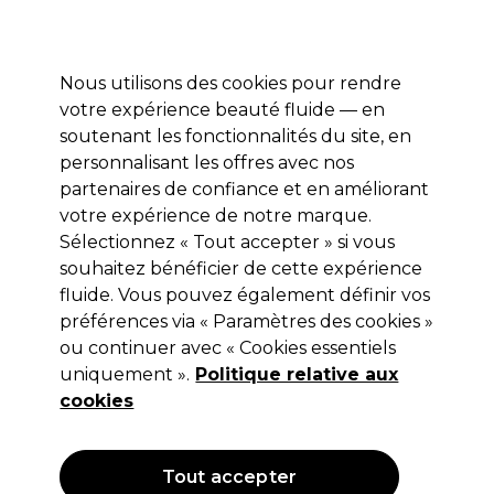
Profitez de 10 % de remise* sur votre première commande pro duo. Avec le code:
PRO10
Nous utilisons des cookies pour rendre
Se connecter
votre expérience beauté fluide — en
soutenant les fonctionnalités du site, en
Marques
Bons plans
Coiffure
Electro et Matériel
Equipem
personnalisant les offres avec nos
Livraison et délais
partenaires de confiance et en améliorant
lire la suite
votre expérience de notre marque.
Sélectionnez « Tout accepter » si vous
BaByliss PRO
souhaitez bénéficier de cette expérience
BaByliss Pro Tondeuse de Coupe Cut
fluide. Vous pouvez également définir vos
préférences via « Paramètres des cookies »
Definer Li-Ion 45mm FX872E
ou continuer avec « Cookies essentiels
(
3
)
uniquement ».
Politique relative aux
109,00 €
cookies
Hors TVA
(TARIF PROFESSIONNEL)
(
130,80 €
TVA incluse)
Tout accepter