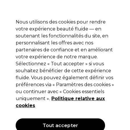
Profitez de 10 % de remise* sur votre première commande pro duo. Avec le code:
PRO10
Nous utilisons des cookies pour rendre
Se connecter
votre expérience beauté fluide — en
soutenant les fonctionnalités du site, en
Marques
Bons plans
Coiffure
Electro et Matériel
Equipem
personnalisant les offres avec nos
Livraison et délais
partenaires de confiance et en améliorant
lire la suite
votre expérience de notre marque.
Sélectionnez « Tout accepter » si vous
Velecta Paramount
souhaitez bénéficier de cette expérience
Velecta Paramount Sèche-cheveux
fluide. Vous pouvez également définir vos
préférences via « Paramètres des cookies »
Iconic TGR 1740W Noir Intense
ou continuer avec « Cookies essentiels
(
3
)
uniquement ».
Politique relative aux
96,99 €
cookies
Hors TVA
(TARIF PROFESSIONNEL)
(
116,39 €
TVA incluse)
Tout accepter