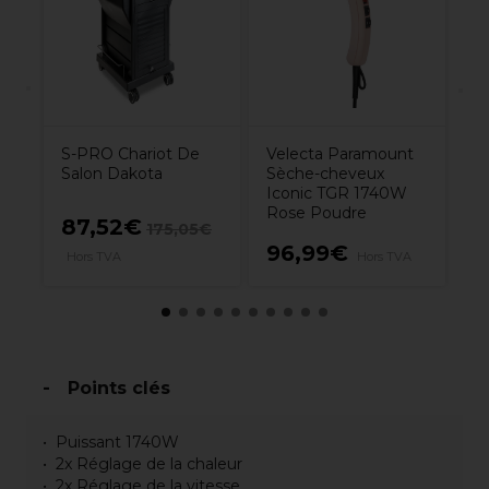
G
S-PRO Chariot De
Velecta Paramount
Salon Dakota
Sèche-cheveux
Iconic TGR 1740W
Rose Poudre
87,52€
1
175,05€
96,99€
VA
Hors TVA
Hors TVA
H
Points clés
Puissant 1740W
2x Réglage de la chaleur
2x Réglage de la vitesse