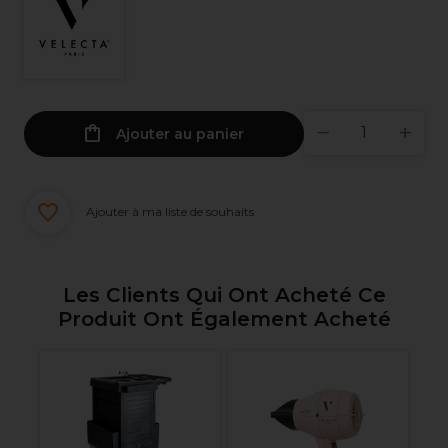
Ajouter au panier
Ajouter à ma liste de souhaits
Les Clients Qui Ont Acheté Ce
Produit Ont Également Acheté
-
Pa
ir
C
Pr