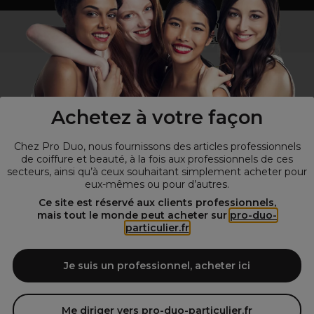
Vous n’êtes pas un professionnel ?
Visitez notre site pour
les particuliers
!
Achetez à votre façon
Chez Pro Duo, nous fournissons des articles professionnels
de coiffure et beauté, à la fois aux professionnels de ces
secteurs, ainsi qu’à ceux souhaitant simplement acheter pour
eux-mêmes ou pour d’autres.
© Tous droits réservés © Pro-Duo
2026
Ce site est réservé aux clients professionnels,
mais tout le monde peut acheter sur
pro-duo-
Spécialiste de la coiffure et de la beauté, nous vous proposons une
particulier.fr
large sélection de produits professionnels pour la coiffure et
l'esthétique autour d'un choix de grandes marques qui font de Pro-
Duo le fournisseur incontournable des salons de coiffure et instituts
Je suis un professionnel, acheter ici
de beauté! Notre gamme de produits s’adresse également à tous ceux
qui sont à la recherche de produits et d'accessoires de coiffure et de
matériel esthétique de qualité.
Me diriger vers pro-duo-particulier.fr