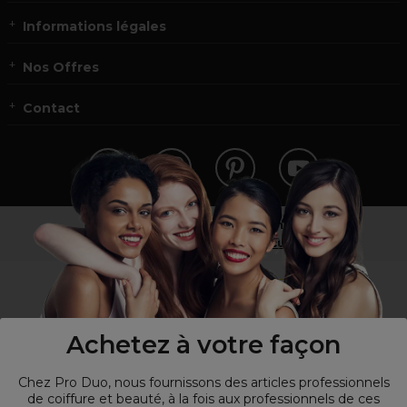
Informations légales
Nos Offres
Contact
Vous n’êtes pas un professionnel ?
Visitez notre site pour
les particuliers
!
Achetez à votre façon
Chez Pro Duo, nous fournissons des articles professionnels
de coiffure et beauté, à la fois aux professionnels de ces