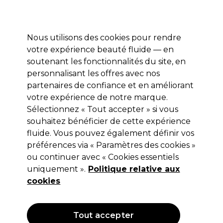
Profitez de 10 % de remise* sur votre première commande pro duo. Avec le code:
PRO10
Nous utilisons des cookies pour rendre
Se connecter
votre expérience beauté fluide — en
soutenant les fonctionnalités du site, en
Marques
Bons plans
Coiffure
Electro et Matériel
Equipem
personnalisant les offres avec nos
Livraison et délais
partenaires de confiance et en améliorant
lire la suite
votre expérience de notre marque.
Sélectionnez « Tout accepter » si vous
Ultron
souhaitez bénéficier de cette expérience
Ultron Notus Deluxe sèche-cheveux
fluide. Vous pouvez également définir vos
préférences via « Paramètres des cookies »
high-tech moteur digital brushless
ou continuer avec « Cookies essentiels
Limited Edition Gold
uniquement ».
Politique relative aux
cookies
(
1
)
269,95 €
Hors TVA
(TARIF PROFESSIONNEL)
(
323,94 €
TVA incluse)
Tout accepter