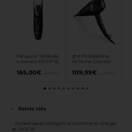
W
Co
L
Panasonic Tondeuse
ghd Professionnel
a cheveux ER-GP 65
Air Sèche-Cheveux
165,00€
109,99€
1
Hors TVA
Hors TVA
Points clés
Moteur rapide intelligent et économe en énergie
de 2000 W