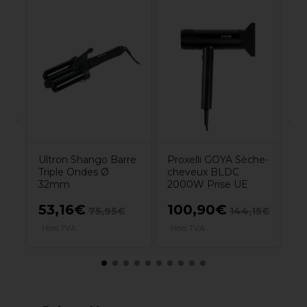
se
Pr
Ch
Vo
Ultron Shango Barre
Proxelli GOYA Sèche-
Triple Ondes Ø
cheveux BLDC
32mm
2000W Prise UE
53,16€
100,90€
3
0€
75,95€
144,15€
Hors TVA
Hors TVA
H