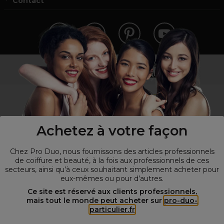
Contact
Vous n’êtes pas un professionnel ?
Visitez notre site pour
les particuliers
!
Achetez à votre façon
Chez Pro Duo, nous fournissons des articles professionnels
de coiffure et beauté, à la fois aux professionnels de ces
secteurs, ainsi qu’à ceux souhaitant simplement acheter pour
eux-mêmes ou pour d’autres.
© Tous droits réservés © Pro-Duo
2026
Ce site est réservé aux clients professionnels,
mais tout le monde peut acheter sur
pro-duo-
Spécialiste de la coiffure et de la beauté, nous vous proposons une
particulier.fr
large sélection de produits professionnels pour la coiffure et
l'esthétique autour d'un choix de grandes marques qui font de Pro-