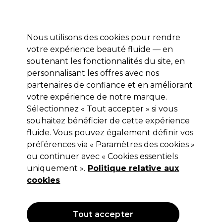
Profitez de 10 % de remise* sur votre première commande pro duo. Avec le code:
PRO10
Nous utilisons des cookies pour rendre
Se connecter
votre expérience beauté fluide — en
soutenant les fonctionnalités du site, en
Marques
Bons plans
Coiffure
Electro et Matériel
Equipem
personnalisant les offres avec nos
Livraison et délais
partenaires de confiance et en améliorant
lire la suite
votre expérience de notre marque.
Sélectionnez « Tout accepter » si vous
Proxelli
souhaitez bénéficier de cette expérience
Proxelli Sèche-cheveux Indy 2000W
fluide. Vous pouvez également définir vos
préférences via « Paramètres des cookies »
Noir
ou continuer avec « Cookies essentiels
(
2
)
uniquement ».
Politique relative aux
59,37 €
cookies
98,95 €
Hors TVA
(TARIF PROFESSIONNEL)
(
71,24 €
TVA incluse)
Tout accepter
OFFRE
EXCLUSIF