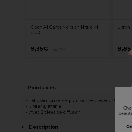
Clean All Gants Noirs en Nitrile M
Ultron 
x100
9,35€
8,8
Hors TVA
Points clés
Diffuseur universel pour sèche-cheveux Proxelli
Collier ajustable
Chez
Avec 2 têtes de diffusion
beauté
Ce
Description