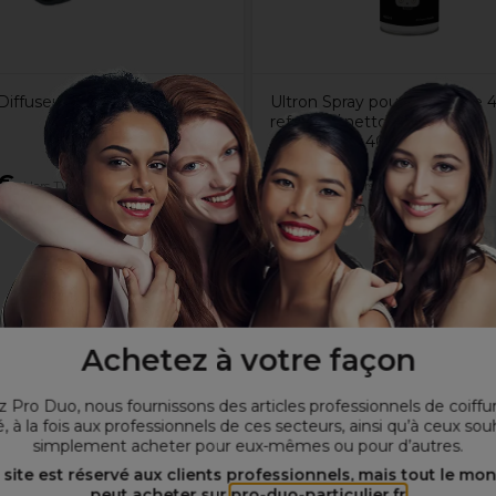
Diffuseur Classic Noir
Ultron Spray pour tondeuse 4 
refroidit / nettoie / lubrifie /
antirouillem 400ml
5€
7,90€
Hors TVA
Hors TVA
Achetez à votre façon
 Pro Duo, nous fournissons des articles professionnels de coiffu
, à la fois aux professionnels de ces secteurs, ainsi qu’à ceux sou
simplement acheter pour eux-mêmes ou pour d’autres.
 site est réservé aux clients professionnels, mais tout le mo
peut acheter sur
pro-duo-particulier.fr