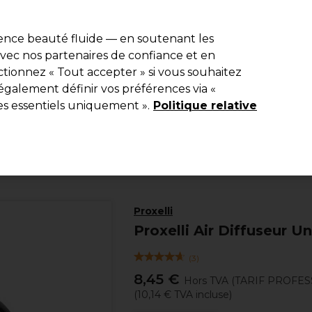
e 10 % de remise* sur votre première commande pro duo. Avec le c
ience beauté fluide — en soutenant les
 avec nos partenaires de confiance et en
Rechercher
tionnez « Tout accepter » si vous souhaitez
Equipement de salon
Beauté
Hommes
Inspirations
Les Pri
également définir vos préférences via «
es essentiels uniquement ».
Politique relative
Electro et Matériel
Sèche-cheveux
Proxelli
Proxelli Air Diffuseur Un
(
3
)
8,45 €
Hors TVA
(TARIF PROFES
(
10,14 €
TVA incluse)