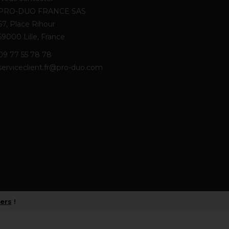
PRO-DUO FRANCE SAS
67, Place Rihour
59000 Lille, France
09 77 55 78 78
serviceclient.fr@pro-duo.com
iers
!