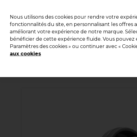
Profitez d
Nous utilisons des cookies pour rendre votre expér
fonctionnalités du site, en personnalisant les offres
améliorant votre expérience de notre marque. Sélec
Marques
Bons plans
Coiffure
Electro et Matériel
bénéficier de cette expérience fluide. Vous pouvez 
Paramètres des cookies » ou continuer avec « Cooki
Livraison et délais
lire la suite
aux cookies