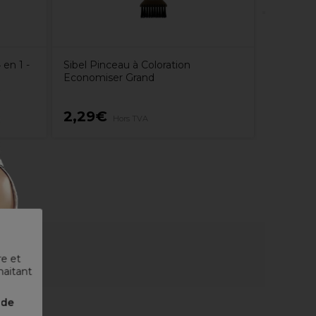
en 1 -
Sibel Pinceau à Coloration
Economiser Grand
2,29€
20,0
Hors TVA
re et
haitant
nde