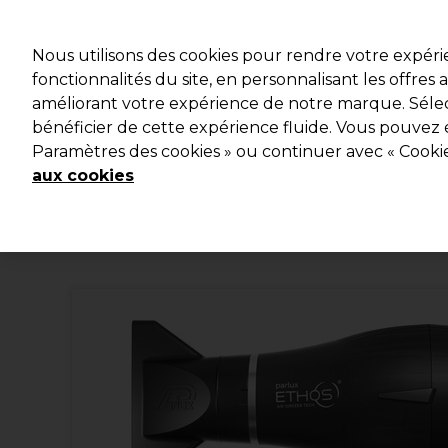
Profitez d
Nous utilisons des cookies pour rendre votre expér
fonctionnalités du site, en personnalisant les offres
améliorant votre expérience de notre marque. Sélec
Marques
Bons plans
Coiffure
Electro et Matériel
bénéficier de cette expérience fluide. Vous pouvez 
Paramètres des cookies » ou continuer avec « Cooki
Livraison et délais
lire la suite
aux cookies