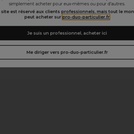
 du professionnel
simplement acheter pour eux-mêmes ou pour d’autres.
 statique par envoi d’ions négatifs)
 site est réservé aux clients professionnels, mais tout le mo
peut acheter sur
pro-duo-particulier.fr
ément la chaleur sans laisser de point froid
Je suis un professionnel, acheter ici
Me diriger vers pro-duo-particulier.fr