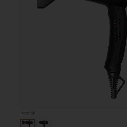
P037108