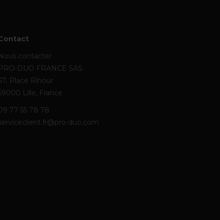
Contact
Nous contacter
PRO-DUO FRANCE SAS
67, Place Rihour
59000 Lille, France
09 77 55 78 78
serviceclient.fr@pro-duo.com