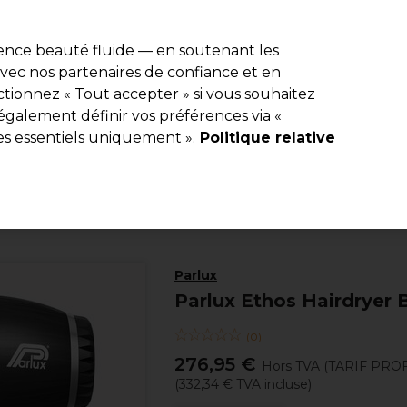
e 10 % de remise* sur votre première commande pro duo. Avec le c
ience beauté fluide — en soutenant les
 avec nos partenaires de confiance et en
Rechercher
tionnez « Tout accepter » si vous souhaitez
Equipement de salon
Beauté
Hommes
Inspirations
Les Pri
également définir vos préférences via «
es essentiels uniquement ».
Politique relative
Electro et Matériel
Sèche-cheveux
Parlux
Parlux Ethos Hairdryer
(
0
)
276,95 €
Hors TVA
(TARIF PRO
(
332,34 €
TVA incluse)