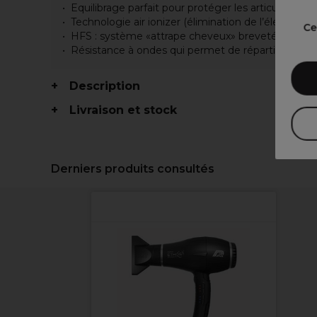
Equilibrage parfait pour protéger les articulations
Technologie air ionizer (élimination de l’électricité
Ce
HFS : système «attrape cheveux» breveté
Résistance à ondes qui permet de répartir uniform
Description
Livraison et stock
Derniers produits consultés