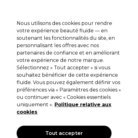
Profitez de 10 % de remise* sur votre première commande pro duo. Avec le code:
PRO10
Nous utilisons des cookies pour rendre
Se connecter
votre expérience beauté fluide — en
soutenant les fonctionnalités du site, en
Marques
Bons plans
Coiffure
Electro et Matériel
Equipem
personnalisant les offres avec nos
Livraison et délais
partenaires de confiance et en améliorant
lire la suite
votre expérience de notre marque.
Sélectionnez « Tout accepter » si vous
Parlux
souhaitez bénéficier de cette expérience
Parlux Elysium sèche-cheveux
fluide. Vous pouvez également définir vos
préférences via « Paramètres des cookies »
professionnel - Fuchsia
ou continuer avec « Cookies essentiels
(
0
)
uniquement ».
Politique relative aux
275,00 €
cookies
Hors TVA
(TARIF PROFESSIONNEL)
(
330,00 €
TVA incluse)
Tout accepter