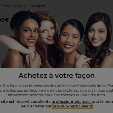
 Sèche-cheveux Digitalyon
00€
Hors TVA
es/heure
Achetez à votre façon
ienne
ont recyclables et un séchage ultrarapide pour des économies d'
 Pro Duo, nous fournissons des articles professionnels de coiffu
, à la fois aux professionnels de ces secteurs, ainsi qu’à ceux sou
simplement acheter pour eux-mêmes ou pour d’autres.
 site est réservé aux clients professionnels, mais tout le mo
peut acheter sur
pro-duo-particulier.fr