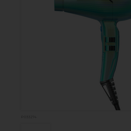
P033274