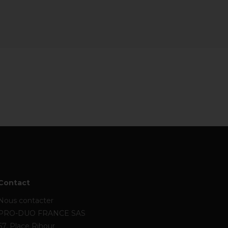
Contact
Nous contacter
PRO-DUO FRANCE SAS
67, Place Rihour