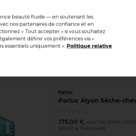
e 10 % de remise* sur votre première commande pro duo. Avec le c
ience beauté fluide — en soutenant les
 avec nos partenaires de confiance et en
Rechercher
tionnez « Tout accepter » si vous souhaitez
Equipement de salon
Beauté
Hommes
Inspirations
Les Pri
également définir vos préférences via «
es essentiels uniquement ».
Politique relative
Electro et Matériel
Sèche-cheveux
Parlux
Parlux Alyon Sèche-che
(
0
)
175,00 €
Hors TVA
(TARIF PRO
(
210,00 €
TVA incluse)