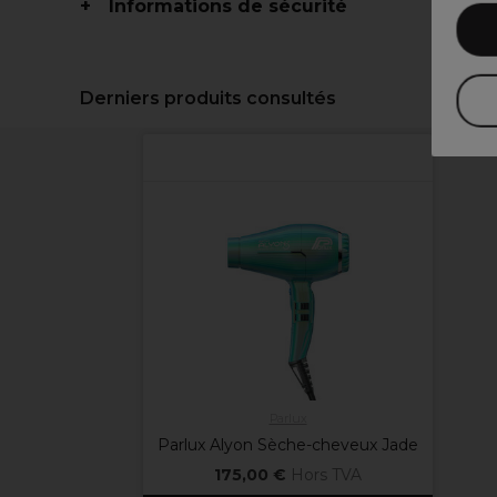
Informations de sécurité
Derniers produits consultés
Parlux
Parlux Alyon Sèche-cheveux Jade
175,00 €
Hors TVA