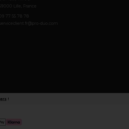
59000 Lille, France
09 77 55 78 78
serviceclient.fr@pro-duo.com
iers
!