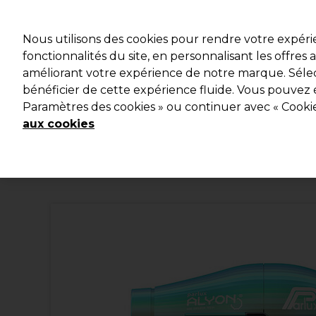
Profitez d
Nous utilisons des cookies pour rendre votre expér
fonctionnalités du site, en personnalisant les offres
améliorant votre expérience de notre marque. Sélec
Marques
Bons plans
Coiffure
Electro et Matériel
bénéficier de cette expérience fluide. Vous pouvez 
Paramètres des cookies » ou continuer avec « Cooki
Livraison et délais
lire la suite
aux cookies