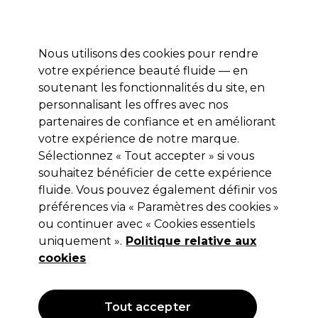
Profitez de 10 % de remise* sur votre première commande pro duo. Avec le code:
PRO10
Nous utilisons des cookies pour rendre
Se connecter
votre expérience beauté fluide — en
soutenant les fonctionnalités du site, en
Marques
Bons plans
Coiffure
Electro et Matériel
Equipem
personnalisant les offres avec nos
Livraison et délais
partenaires de confiance et en améliorant
lire la suite
votre expérience de notre marque.
Sélectionnez « Tout accepter » si vous
Barnum
souhaitez bénéficier de cette expérience
Barnum Sèche-cheveux Magnesium
fluide. Vous pouvez également définir vos
préférences via « Paramètres des cookies »
Noir & Diffuseur 2000W
ou continuer avec « Cookies essentiels
(
2
)
uniquement ».
Politique relative aux
102,69 €
cookies
171,15 €
Hors TVA
(TARIF
PROFESSIONNEL)
(
123,23 €
TVA incluse)
Tout accepter