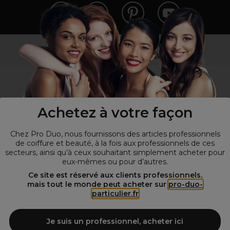
Vous n’êtes pas un professionnel ?
Visitez notre site pour
les particuliers
!
Achetez à votre façon
Chez Pro Duo, nous fournissons des articles professionnels
de coiffure et beauté, à la fois aux professionnels de ces
secteurs, ainsi qu’à ceux souhaitant simplement acheter pour
eux-mêmes ou pour d’autres.
© Tous droits réservés © Pro-Duo
2026
Ce site est réservé aux clients professionnels,
mais tout le monde peut acheter sur
pro-duo-
Spécialiste de la coiffure et de la beauté, nous vous proposons une
particulier.fr
large sélection de produits professionnels pour la coiffure et
l'esthétique autour d'un choix de grandes marques qui font de Pro-
Duo le fournisseur incontournable des salons de coiffure et instituts
Je suis un professionnel, acheter ici
de beauté! Notre gamme de produits s’adresse également à tous ceux