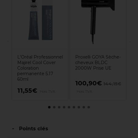
Pa
C
Pr
G
L'Oréal Professionnel
Proxelli GOYA Sèche-
Majirel Cool Cover
cheveux BLDC
Coloration
2000W Prise UE
permanente 5.17
60ml
100,90€
1
144,15€
11,55€
A
Hors TVA
Hors TVA
H
Points clés