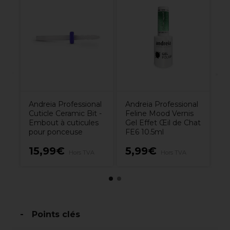
An
Ve
Nu
Andreia Professional
Andreia Professional
Cuticle Ceramic Bit -
Feline Mood Vernis
Embout à cuticules
Gel Effet Œil de Chat
pour ponceuse
FE6 10.5ml
15,99€
5,99€
5
Hors TVA
Hors TVA
Points clés