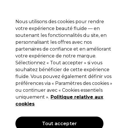
Profitez de 10 % de remise* sur votre première commande pro duo. Avec le code:
PRO10
Nous utilisons des cookies pour rendre
Se connecter
votre expérience beauté fluide — en
soutenant les fonctionnalités du site, en
Marques
Bons plans
Coiffure
Electro et Matériel
Equipem
personnalisant les offres avec nos
Livraison et délais
partenaires de confiance et en améliorant
lire la suite
votre expérience de notre marque.
Sélectionnez « Tout accepter » si vous
Andreia Professional
souhaitez bénéficier de cette expérience
Andreia Professional Cylindrical
fluide. Vous pouvez également définir vos
préférences via « Paramètres des cookies »
Ceramic Bit - Embout cylindrique
ou continuer avec « Cookies essentiels
pour ponceuse
uniquement ».
Politique relative aux
cookies
(
0
)
15,99 €
Hors TVA
(TARIF PROFESSIONNEL)
(
19,19 €
TVA incluse)
Tout accepter