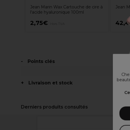
Jean Marin Wax Cartouche de cire à
Jean Ma
l'acide hyaluronique 100ml
2,75€
42,
Hors TVA
Points clés
Chez
beauté
Livraison et stock
Ce
Derniers produits consultés