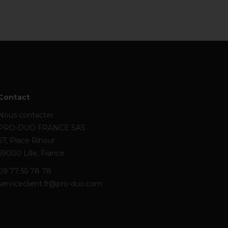
Contact
Nous contacter
PRO-DUO FRANCE SAS
67, Place Rihour
59000 Lille, France
09 77 55 78 78
serviceclient.fr@pro-duo.com