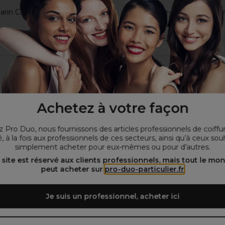
rin Chauffe-Cire Traditionnel
Hive Chauffe-Cire Petite Co
2 Discs
47€
36,45€
84,95€
Hors TVA
Hors TVA
Achetez à votre façon
 Pro Duo, nous fournissons des articles professionnels de coiffu
, à la fois aux professionnels de ces secteurs, ainsi qu’à ceux sou
simplement acheter pour eux-mêmes ou pour d’autres.
 site est réservé aux clients professionnels, mais tout le mo
peut acheter sur
pro-duo-particulier.fr
Je suis un professionnel, acheter ici