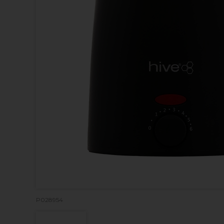
P028954