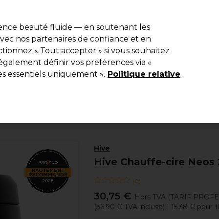
e 10 % de remise* sur votre première commande pro duo. Avec le c
ience beauté fluide — en soutenant les
 avec nos partenaires de confiance et en
Rechercher
tionnez « Tout accepter » si vous souhaitez
Equipement de salon
Beauté
Hommes
Inspirations
Les Pri
également définir vos préférences via «
es essentiels uniquement ».
Politique relative
Electro et Matériel
Matériel électrique épilation
Hive
Hive Chauffe-cire Neos
(
0
)
30,75 €
Hors TVA
(TARIF PROF
(
36,90 €
TVA incluse)
| 15.38 € pour 