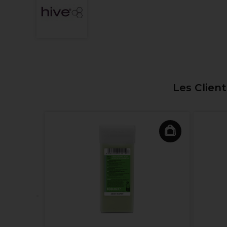
Les Clien
e-Cire