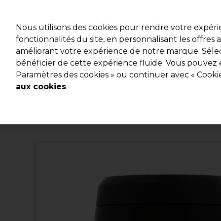
Profitez d
Nous utilisons des cookies pour rendre votre expér
fonctionnalités du site, en personnalisant les offres
améliorant votre expérience de notre marque. Sélec
Marques
Bons plans
Coiffure
Electro et Matériel
bénéficier de cette expérience fluide. Vous pouvez 
Paramètres des cookies » ou continuer avec « Cooki
Livraison et délais
lire la suite
aux cookies