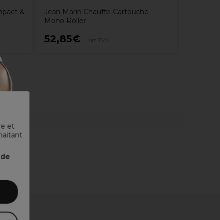
mpact &
Jean Marin Chauffe-Cartouche
Mono Roller
52,85€
65,65
Hors TVA
re et
haitant
nde