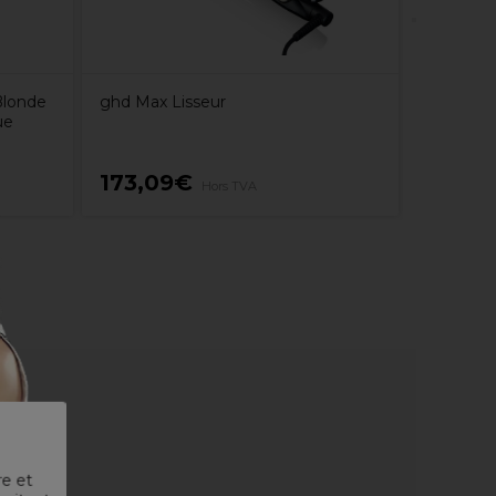
Blonde
ghd Max Lisseur
ue
173,09€
147,8
Hors TVA
re et