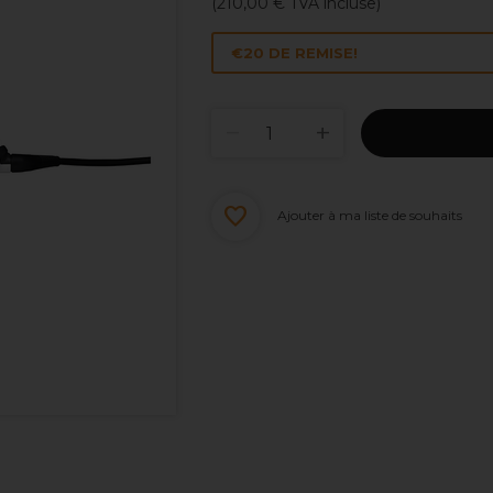
(
210,00 €
TVA incluse)
€20 DE REMISE!
Ajouter à ma liste de souhaits