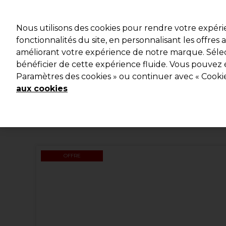
Profitez d
Nous utilisons des cookies pour rendre votre expér
fonctionnalités du site, en personnalisant les offres
améliorant votre expérience de notre marque. Sélec
Marques
Bons plans
Coiffure
Electro et Matériel
bénéficier de cette expérience fluide. Vous pouvez 
Paramètres des cookies » ou continuer avec « Cooki
Livraison et délais
lire la suite
aux cookies
OFFRE