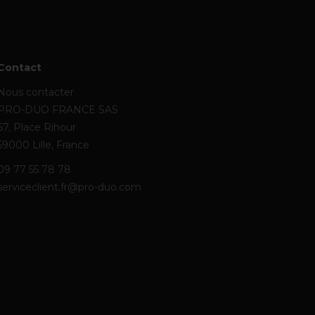
Contact
Nous contacter
PRO-DUO FRANCE SAS
67, Place Rihour
59000 Lille, France
09 77 55 78 78
serviceclient.fr@pro-duo.com