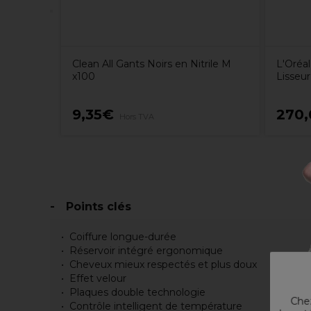
Clean All Gants Noirs en Nitrile M
L'Oréa
x100
Lisseu
9,35€
270
Hors TVA
Points clés
Coiffure longue-durée
Réservoir intégré ergonomique
Cheveux mieux respectés et plus doux
Effet velour
Plaques double technologie
Chez
Contrôle intelligent de température