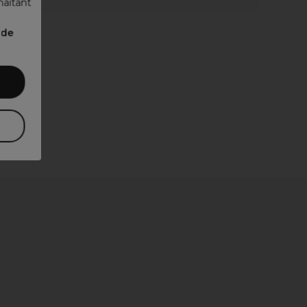
haitant
nde