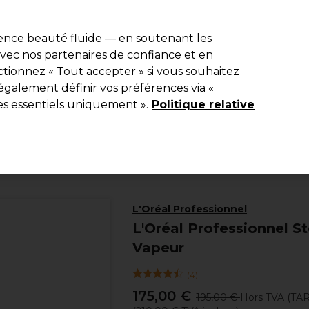
e 10 % de remise* sur votre première commande pro duo. Avec le c
ience beauté fluide — en soutenant les
 avec nos partenaires de confiance et en
Rechercher
tionnez « Tout accepter » si vous souhaitez
Equipement de salon
Beauté
Hommes
Inspirations
Les Pri
également définir vos préférences via «
es essentiels uniquement ».
Politique relative
Electro et Matériel
Lisseurs
L'Oréal Professionnel
L'Oréal Professionnel S
Vapeur
(
4
)
175,00 €
195,00 €
Hors TVA
(TA