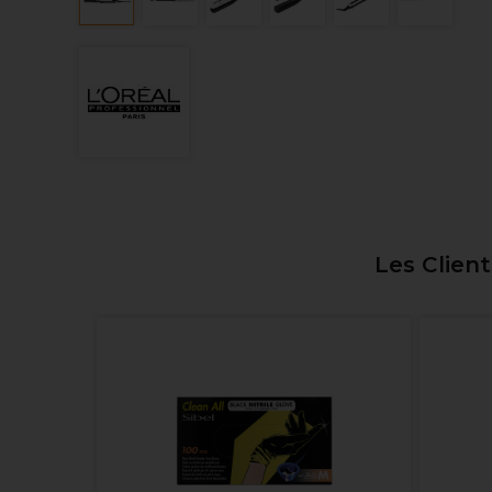
Les Clien
ight
Cuivré