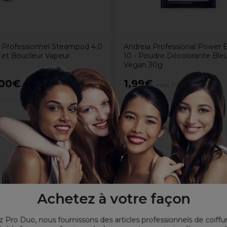
l Professionnel Steampod 4.0
Andreia Professional Power 
r et Boucleur Vapeur
10 - Poudre Décolorante Ble
Vegan 30g
,00€
1,99€
Hors TVA
Hors TVA
Achetez à votre façon
 Pro Duo, nous fournissons des articles professionnels de coiffu