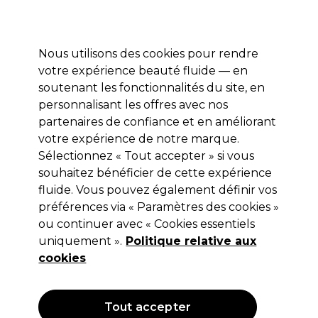
Profitez de 10 % de remise* sur votre première commande pro duo. Avec le code:
PRO10
Nous utilisons des cookies pour rendre
Se connecter
votre expérience beauté fluide — en
soutenant les fonctionnalités du site, en
Marques
Bons plans
Coiffure
Electro et Matériel
Equipem
personnalisant les offres avec nos
Livraison et délais
partenaires de confiance et en améliorant
lire la suite
votre expérience de notre marque.
Sélectionnez « Tout accepter » si vous
ghd
souhaitez bénéficier de cette expérience
ghd Platinum+ Lisseur
fluide. Vous pouvez également définir vos
préférences via « Paramètres des cookies »
(
0
)
ou continuer avec « Cookies essentiels
202,99 €
uniquement ».
Hors TVA
Politique relative aux
(TARIF PROFESSIONNEL)
(
243,59 €
TVA incluse)
cookies
Tout accepter