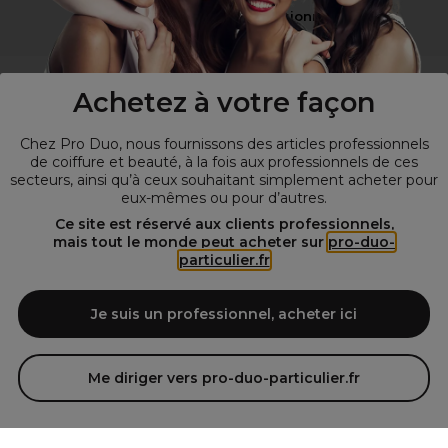
Vous n’êtes pas un professionnel ?
Visitez notre site pour
les particuliers
!
Achetez à votre façon
Chez Pro Duo, nous fournissons des articles professionnels
de coiffure et beauté, à la fois aux professionnels de ces
secteurs, ainsi qu’à ceux souhaitant simplement acheter pour
eux-mêmes ou pour d’autres.
Ce site est réservé aux clients professionnels,
mais tout le monde peut acheter sur
pro-duo-
particulier.fr
© Tous droits réservés © Pro-Duo
2026
Spécialiste de la coiffure et de la beauté, nous vous proposons une
large sélection de produits professionnels pour la coiffure et
Je suis un professionnel, acheter ici
l'esthétique autour d'un choix de grandes marques qui font de Pro-
Duo le fournisseur incontournable des salons de coiffure et instituts
de beauté! Notre gamme de produits s’adresse également à tous ceux
Me diriger vers pro-duo-particulier.fr
qui sont à la recherche de produits et d'accessoires de coiffure et de
matériel esthétique de qualité.