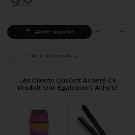
Ajouter au panier
Ajouter à ma liste de souhaits
Les Clients Qui Ont Acheté Ce
Produit Ont Également Acheté
ur
XP
Ra
P
7.