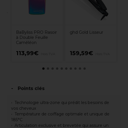
BaByliss PRO Rasoir
ghd Gold Lisseur
à Double Feuille
Caméléon
113,99€
159,59€
7
VA
Hors TVA
Hors TVA
Points clés
Technologie ultra-zone qui prédit les besoins de
vos cheveux
Température de coiffage optimale et unique de
185°C
Articulation exclusive et brevetée qui assure un