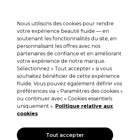
Profitez de 10 % de remise* sur votre première commande pro duo. Avec le code:
PRO10
Nous utilisons des cookies pour rendre
Se connecter
votre expérience beauté fluide — en
soutenant les fonctionnalités du site, en
Marques
Bons plans
Coiffure
Electro et Matériel
Equipem
personnalisant les offres avec nos
Livraison et délais
partenaires de confiance et en améliorant
lire la suite
votre expérience de notre marque.
Sélectionnez « Tout accepter » si vous
ghd
souhaitez bénéficier de cette expérience
ghd Mini Lisseur
fluide. Vous pouvez également définir vos
préférences via « Paramètres des cookies »
(
0
)
ou continuer avec « Cookies essentiels
146,09 €
uniquement ».
Hors TVA
Politique relative aux
(TARIF PROFESSIONNEL)
(
175,31 €
TVA incluse)
cookies
Tout accepter