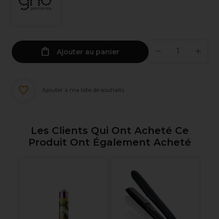
Ajouter au panier
Ajouter à ma liste de souhaits
Les Clients Qui Ont Acheté Ce
Produit Ont Également Acheté
oc
Ol
Mu
De
52