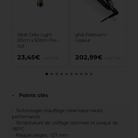
Sibel Cello-Light
ghd Platinum+
30cm x 500m Pre-
Lisseur
cut
ors
23,45€
202,99€
8
Hors TVA
Hors TVA
Points clés
Technologie chauffage céramique haute
performance
Température de coiffage optimale et unique de
185°C
Plaques larges : 127 mm