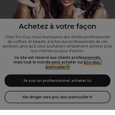
Vous n’êtes pas un professionnel ?
Visitez notre site pour
les particuliers
!
Achetez à votre façon
Chez Pro Duo, nous fournissons des articles professionnels
de coiffure et beauté, à la fois aux professionnels de ces
secteurs, ainsi qu’à ceux souhaitant simplement acheter pour
eux-mêmes ou pour d’autres.
Ce site est réservé aux clients professionnels,
mais tout le monde peut acheter sur
pro-duo-
particulier.fr
© Tous droits réservés © Pro-Duo
2026
Spécialiste de la coiffure et de la beauté, nous vous proposons une
large sélection de produits professionnels pour la coiffure et
Je suis un professionnel, acheter ici
l'esthétique autour d'un choix de grandes marques qui font de Pro-
Duo le fournisseur incontournable des salons de coiffure et instituts
de beauté! Notre gamme de produits s’adresse également à tous ceux
Me diriger vers pro-duo-particulier.fr
qui sont à la recherche de produits et d'accessoires de coiffure et de
matériel esthétique de qualité.