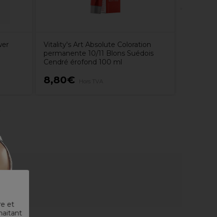
wer
Vitality's Art Absolute Coloration
permanente 10/11 Blons Suédois
Cendré érofond 100 ml
8,80€
75,70
Hors TVA
re et
haitant