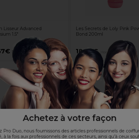
 Lisseur Advanced
Les Secrets de Loly Pink Po
ium 1.5"
Bond 200ml
57€
18,38€
175,95€
Hors TVA
Hors TVA
Achetez à votre façon
 Pro Duo, nous fournissons des articles professionnels de coiffu
, à la fois aux professionnels de ces secteurs, ainsi qu’à ceux sou