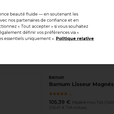
e 10 % de remise* sur votre première commande pro duo. Avec le c
ience beauté fluide — en soutenant les
 avec nos partenaires de confiance et en
Rechercher
tionnez « Tout accepter » si vous souhaitez
Equipement de salon
Beauté
Hommes
Inspirations
Les Pri
également définir vos préférences via «
es essentiels uniquement ».
Politique relative
Electro et Matériel
Lisseurs
Barnum
Barnum Lisseur Magnés
(
1
)
105,39 €
175,65 €
Hors TVA
(TAR
(
126,47 €
TVA incluse)