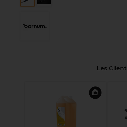
Les Clien
loration