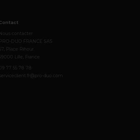
Contact
Nous contacter
PRO-DUO FRANCE SAS
67, Place Rihour
59000 Lille, France
09 77 55 78 78
serviceclient.fr@pro-duo.com