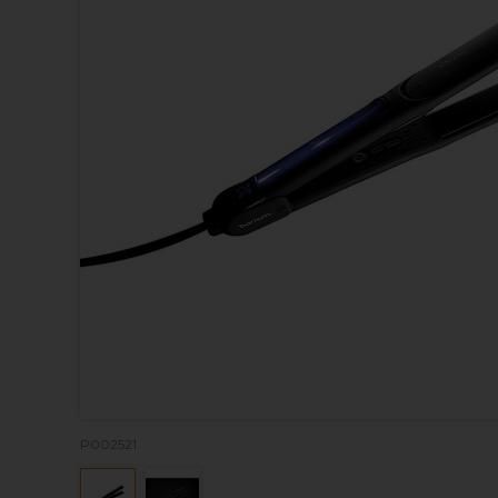
P002521