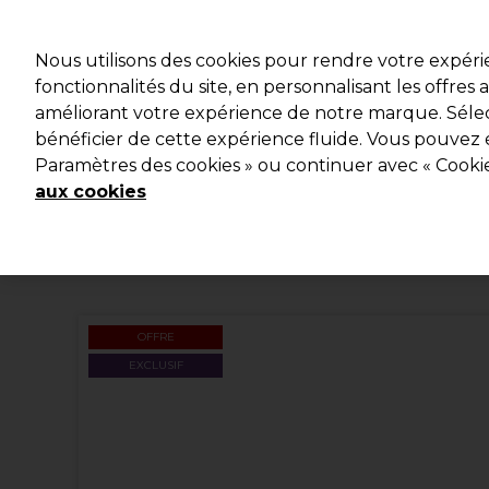
Profitez d
Nous utilisons des cookies pour rendre votre expér
fonctionnalités du site, en personnalisant les offres
améliorant votre expérience de notre marque. Sélec
Marques
Bons plans
Coiffure
Electro et Matériel
bénéficier de cette expérience fluide. Vous pouvez 
Paramètres des cookies » ou continuer avec « Cooki
Livraison et délais
lire la suite
aux cookies
OFFRE
EXCLUSIF