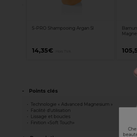
S-PRO Shampooing Argan 5l
Barnum
Magnes
14,35€
105,
Hors TVA
Points clés
Technologie « Advanced Magnesium »
Facilité d’utilisation
Lissage et boucles
Finition «Soft Touch»
Chez
beauté