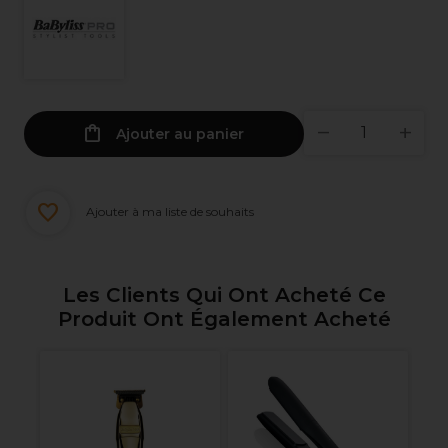
Ajouter au panier
Ajouter à ma liste de souhaits
Les Clients Qui Ont Acheté Ce
Produit Ont Également Acheté
Ja
WL
Ro