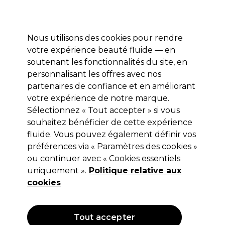
Profitez de 10 % de remise* sur votre première commande pro duo. Avec le code:
PRO10
Nous utilisons des cookies pour rendre
Se connecter
votre expérience beauté fluide — en
soutenant les fonctionnalités du site, en
Marques
Bons plans
Coiffure
Electro et Matériel
Equipem
personnalisant les offres avec nos
Livraison et délais
partenaires de confiance et en améliorant
lire la suite
votre expérience de notre marque.
Sélectionnez « Tout accepter » si vous
BaByliss PRO
souhaitez bénéficier de cette expérience
BaByliss PRO Stilista Styler Noir et
fluide. Vous pouvez également définir vos
préférences via « Paramètres des cookies »
Argent
ou continuer avec « Cookies essentiels
(
0
)
uniquement ».
Politique relative aux
149,99 €
cookies
Hors TVA
(TARIF PROFESSIONNEL)
(
179,99 €
TVA incluse)
Tout accepter