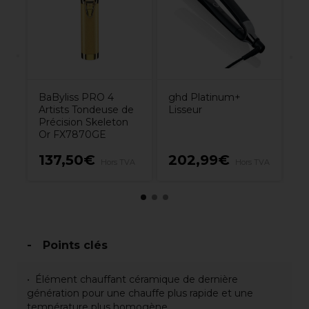
BaByliss PRO 4
ghd Platinum+
Artists Tondeuse de
Lisseur
Précision Skeleton
Or FX7870GE
5€
137,50€
202,99€
9
Hors TVA
Hors TVA
Points clés
Élément chauffant céramique de dernière
génération pour une chauffe plus rapide et une
température plus homogène.