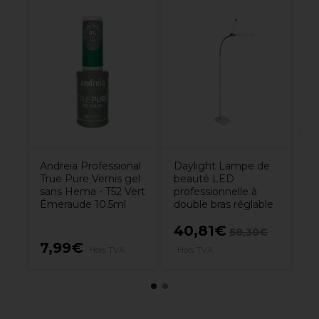
D
Re
Ta
Andreia Professional
Daylight Lampe de
True Pure Vernis gel
beauté LED
sans Hema - T52 Vert
professionnelle à
Émeraude 10.5ml
double bras réglable
40,81€
2
58,30€
7,99€
Hors TVA
Hors TVA
H