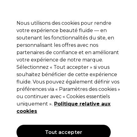
Profitez de 10 % de remise* sur votre première commande pro duo. Avec le code:
PRO10
Nous utilisons des cookies pour rendre
Se connecter
votre expérience beauté fluide — en
soutenant les fonctionnalités du site, en
Marques
Bons plans
Coiffure
Electro et Matériel
Equipem
personnalisant les offres avec nos
Livraison et délais
partenaires de confiance et en améliorant
lire la suite
votre expérience de notre marque.
Sélectionnez « Tout accepter » si vous
Daylight
souhaitez bénéficier de cette expérience
Daylight Lampe Portable
fluide. Vous pouvez également définir vos
préférences via « Paramètres des cookies »
Rechargeable Foldi Go
ou continuer avec « Cookies essentiels
(
0
)
uniquement ».
Politique relative aux
67,06 €
cookies
95,80 €
Hors TVA
(TARIF PROFESSIONNEL)
(
80,47 €
TVA incluse)
Tout accepter
OFFRE