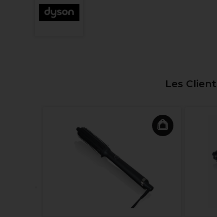
Les Clien
ante