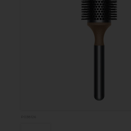
P038126