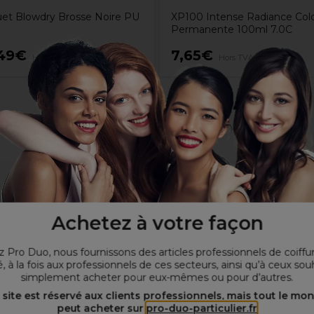
et Blowdry Brosse Noire PU
XP100 Intense Radiance Colo
Permanente 100ml 7.0C
,49€
7,65€
Hors TVA
Hors TVA
ant.
Achetez à votre façon
ir chevelu une poignée lestée pour l'équilibre et des poils espac
ation avec votre sèche-cheveux
 Pro Duo, nous fournissons des articles professionnels de coiffu
, à la fois aux professionnels de ces secteurs, ainsi qu’à ceux sou
simplement acheter pour eux-mêmes ou pour d’autres.
 site est réservé aux clients professionnels, mais tout le mo
peut acheter sur
pro-duo-particulier.fr