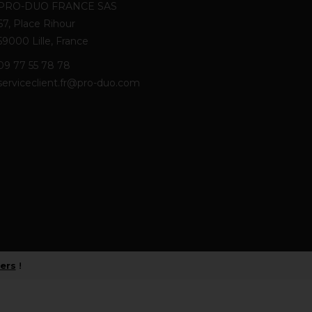
PRO-DUO FRANCE SAS
67, Place Rihour
59000 Lille, France
09 77 55 78 78
serviceclient.fr@pro-duo.com
iers
!