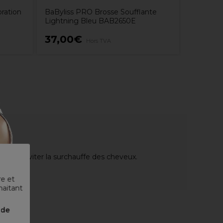
ration
BaByliss PRO Brosse Soufflante
Lightning Bleu BAB2650E
37,00€
35,31
Hors TVA
és pour éviter la surchauffe des cheveux.
re et
haitant
nde