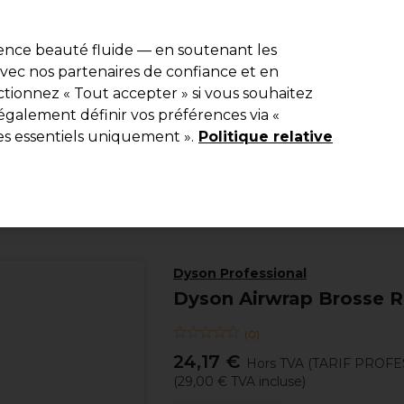
e 10 % de remise* sur votre première commande pro duo. Avec le c
ience beauté fluide — en soutenant les
 avec nos partenaires de confiance et en
Rechercher
tionnez « Tout accepter » si vous souhaitez
Equipement de salon
Beauté
Hommes
Inspirations
Les Pri
également définir vos préférences via «
es essentiels uniquement ».
Politique relative
Electro et Matériel
Brosses soufflantes
Dyson Professional
Dyson Airwrap Brosse 
(
0
)
24,17 €
Hors TVA
(TARIF PROFE
(
29,00 €
TVA incluse)