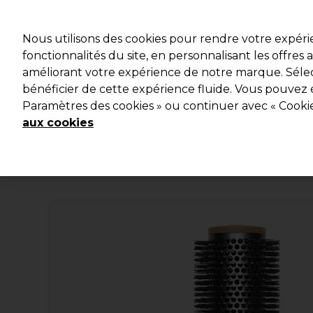
Profitez d
Nous utilisons des cookies pour rendre votre expér
fonctionnalités du site, en personnalisant les offres
améliorant votre expérience de notre marque. Sélec
Marques
Bons plans
Coiffure
Electro et Matériel
bénéficier de cette expérience fluide. Vous pouvez 
Paramètres des cookies » ou continuer avec « Cooki
Livraison et délais
lire la suite
aux cookies