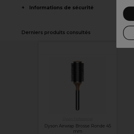
Informations de sécurité
Derniers produits consultés
Dyson Professional
Dyson Airwrap Brosse Ronde 45
mm