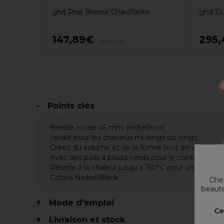
ghd Rise Brosse Chauffante
ghd Du
147,89€
295
Hors TVA
Points clés
Brosse ronde 45 mm (nickel/noir)
Idéale pour les cheveux mi-longs ou longs.
Créez du volume et de la forme tout en vous coiff
Avec des poils à bouts ronds pour le confort du cu
Résiste à la chaleur jusqu'à 150°C pour une utilis
Coloris Nickel/Black
Chez
beauté
Mode d'emploi
Ce
Livraison et stock