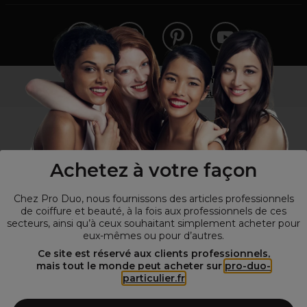
Vous n’êtes pas un professionnel ?
Visitez notre site pour
les particuliers
!
Achetez à votre façon
Chez Pro Duo, nous fournissons des articles professionnels
de coiffure et beauté, à la fois aux professionnels de ces
secteurs, ainsi qu’à ceux souhaitant simplement acheter pour
eux-mêmes ou pour d’autres.
© Tous droits réservés © Pro-Duo
2026
Ce site est réservé aux clients professionnels,
mais tout le monde peut acheter sur
pro-duo-
Spécialiste de la coiffure et de la beauté, nous vous proposons une
particulier.fr
large sélection de produits professionnels pour la coiffure et
l'esthétique autour d'un choix de grandes marques qui font de Pro-
Duo le fournisseur incontournable des salons de coiffure et instituts