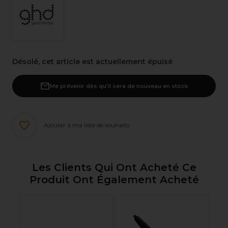
Désolé, cet article est actuellement épuisé
Me prévenir dès qu’il sera de nouveau en stock
Ajouter à ma liste de souhaits
Les Clients Qui Ont Acheté Ce
Produit Ont Également Acheté
y
Le