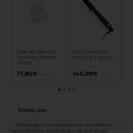
Pe
S
Su
Clean All Quick Dry
ghd Creative Curl
Serviettes Jetables
Wand Fer à Boucler
100pcs
17,85€
146,09€
3
Hors TVA
Hors TVA
Points clés
Technologie curl-responsive pour des résultats
haute-définition jusqu'à 3x plus rapides1 et des