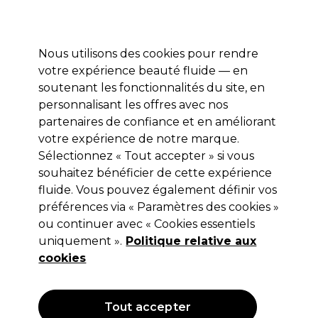
Profitez de 10 % de remise* sur votre première commande pro duo. Avec le code:
PRO10
Nous utilisons des cookies pour rendre
Se connecter
votre expérience beauté fluide — en
soutenant les fonctionnalités du site, en
Marques
Bons plans
Coiffure
Electro et Matériel
Equipem
personnalisant les offres avec nos
Livraison et délais
partenaires de confiance et en améliorant
lire la suite
votre expérience de notre marque.
Sélectionnez « Tout accepter » si vous
ghd
souhaitez bénéficier de cette expérience
ghd Chronos Fer à Boucler Conique
fluide. Vous pouvez également définir vos
préférences via « Paramètres des cookies »
Noir
ou continuer avec « Cookies essentiels
(
0
)
uniquement ».
Politique relative aux
169,99 €
cookies
Hors TVA
(TARIF PROFESSIONNEL)
(
203,99 €
TVA incluse)
Tout accepter