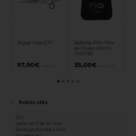
Ve
Jaguar Hera 5.75”
BaByliss PRO Tête
de Coupe 40mm
FXX3TBE
4
€
97,90€
35,00€
Hors TVA
Hors TVA
TV
Points clés
DLC
Lame en T de 40 mm
Dents profondes 2 mm
Réglable à 0