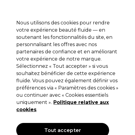
Profitez de 10 % de remise* sur votre première commande pro duo. Avec le code:
PRO10
Nous utilisons des cookies pour rendre
Se connecter
votre expérience beauté fluide — en
soutenant les fonctionnalités du site, en
Marques
Bons plans
Coiffure
Electro et Matériel
Equipem
personnalisant les offres avec nos
Livraison et délais
partenaires de confiance et en améliorant
lire la suite
votre expérience de notre marque.
Sélectionnez « Tout accepter » si vous
BaByliss PRO
souhaitez bénéficier de cette expérience
BaByliss PRO Tête de Coupe 40mm
fluide. Vous pouvez également définir vos
préférences via « Paramètres des cookies »
FX7870RBPE
ou continuer avec « Cookies essentiels
(
0
)
uniquement ».
Politique relative aux
35,00 €
cookies
Hors TVA
(TARIF PROFESSIONNEL)
(
42,00 €
TVA incluse)
Tout accepter