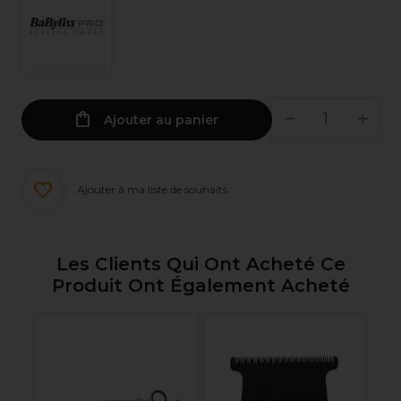
Ajouter au panier
Ajouter à ma liste de souhaits
Les Clients Qui Ont Acheté Ce
Produit Ont Également Acheté
An
- 
Wa