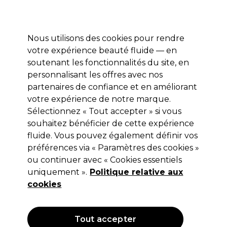
Profitez de 10 % de remise* sur votre première commande pro duo. Avec le code:
PRO10
Nous utilisons des cookies pour rendre
Se connecter
votre expérience beauté fluide — en
soutenant les fonctionnalités du site, en
Marques
Bons plans
Coiffure
Electro et Matériel
Equipem
personnalisant les offres avec nos
Livraison et délais
partenaires de confiance et en améliorant
lire la suite
votre expérience de notre marque.
Sélectionnez « Tout accepter » si vous
Sibel
souhaitez bénéficier de cette expérience
Sibel Bonnet Permanente Argent
fluide. Vous pouvez également définir vos
préférences via « Paramètres des cookies »
(
0
)
ou continuer avec « Cookies essentiels
7,45 €
uniquement ».
Hors TVA
(TARIF PROFESSIONNEL)
Politique relative aux
(
8,94 €
TVA incluse)
cookies
OFFRE
Tout accepter