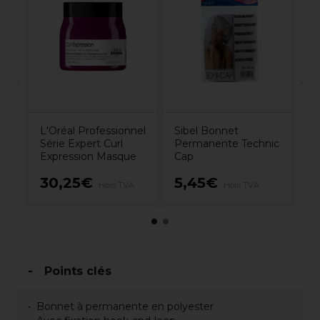
L'
Sé
Ex
é
S
Hy
L'Oréal Professionnel
Sibel Bonnet
Série Expert Curl
Permanente Technic
Expression Masque
Cap
30,25€
5,45€
1
Hors TVA
Hors TVA
Points clés
Bonnet à permanente en polyester