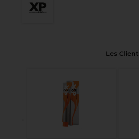
Les Clien
otect