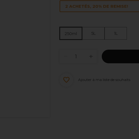
2 ACHETÉS, 20% DE REMISE!
5L
1L
250ml
Ajouter à ma liste de souhaits