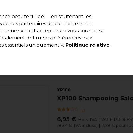
e 10 % de remise* sur votre première commande pro duo. Avec le c
ience beauté fluide — en soutenant les
 avec nos partenaires de confiance et en
Rechercher
tionnez « Tout accepter » si vous souhaitez
Equipement de salon
Beauté
Hommes
Inspirations
Les Pri
également définir vos préférences via «
es essentiels uniquement ».
Politique relative
Coiffure
Soins Capillaires
Shampooing
XP100
XP100 Shampooing Salo
(
2
)
6,95 €
Hors TVA
(TARIF PROFES
(
8,34 €
TVA incluse)
| 2.78 € pour 1