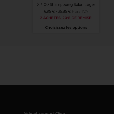
XP100 Shampooing Salon Léger
6,95 € - 35,85 €
Hors TVA
2 ACHETÉS, 20% DE REMISE!
Choisissez les options
Aide et support Client