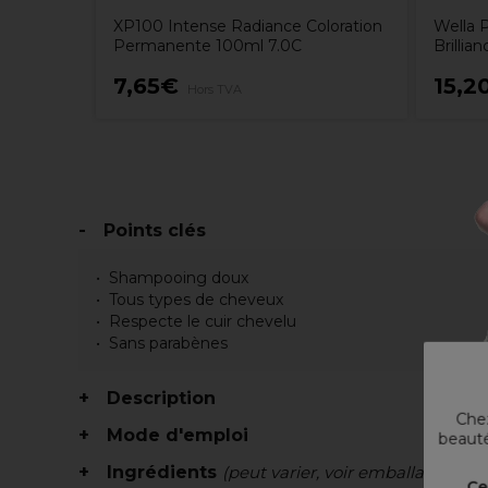
XP100 Intense Radiance Coloration
Wella P
Permanente 100ml 7.0C
Brilli
7,65€
15,2
Hors TVA
Points clés
Shampooing doux
Tous types de cheveux
Respecte le cuir chevelu
Sans parabènes
Description
Chez
Mode d'emploi
beauté
Ingrédients
(peut varier, voir emballage)
Ce