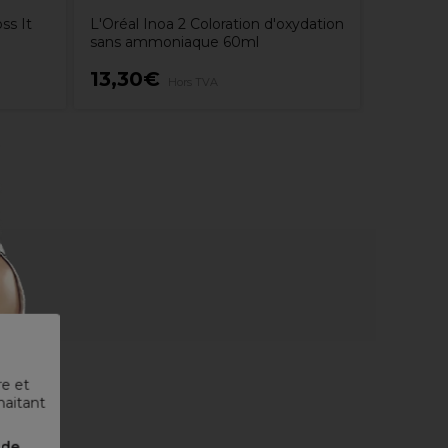
ss It
L'Oréal Inoa 2 Coloration d'oxydation
sans ammoniaque 60ml
13,30€
11,65
Hors TVA
re et
haitant
nde