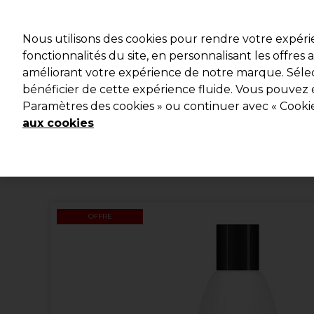
Profitez d
Nous utilisons des cookies pour rendre votre expér
fonctionnalités du site, en personnalisant les offres
améliorant votre expérience de notre marque. Sélec
Marques
Bons plans
Coiffure
Electro et Matériel
bénéficier de cette expérience fluide. Vous pouvez 
Paramètres des cookies » ou continuer avec « Cooki
Livraison et délais
lire la suite
aux cookies
OFFRE