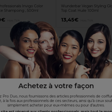
rofessionals Invigo Color
Wunderbar Vegan Styling Glo
ance Shampoing , 500ml
Top Coat Huile 100ml
0€
13,45€
Hors TVA
Hors TVA
Achetez à votre façon
 Pro Duo, nous fournissons des articles professionnels de coiffu
, à la fois aux professionnels de ces secteurs, ainsi qu’à ceux sou
simplement acheter pour eux-mêmes ou pour d’autres.
 site est réservé aux clients professionnels, mais tout le mo