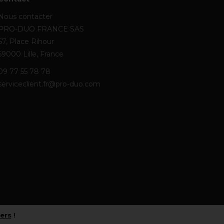
Nous contacter
PRO-DUO FRANCE SAS
67, Place Rihour
59000 Lille, France
09 77 55 78 78
serviceclient.fr@pro-duo.com
iers
!