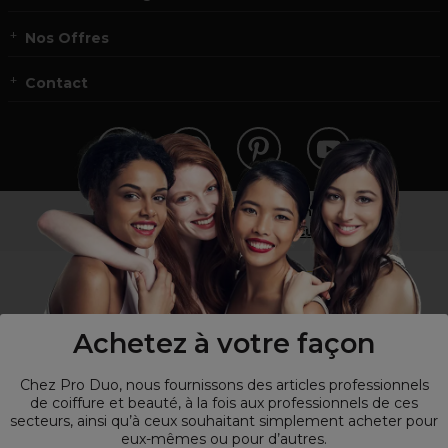
Nos Offres
Contact
Vous n’êtes pas un professionnel ?
Visitez notre site pour
les particuliers
!
Achetez à votre façon
Chez Pro Duo, nous fournissons des articles professionnels
de coiffure et beauté, à la fois aux professionnels de ces
secteurs, ainsi qu’à ceux souhaitant simplement acheter pour
eux-mêmes ou pour d’autres.