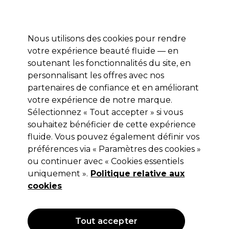
Profitez de 10 % de remise* sur votre première commande pro duo. Avec le code:
PRO10
Nous utilisons des cookies pour rendre
Se connecter
votre expérience beauté fluide — en
soutenant les fonctionnalités du site, en
Marques
Bons plans
Coiffure
Electro et Matériel
Equipem
personnalisant les offres avec nos
Livraison et délais
partenaires de confiance et en améliorant
lire la suite
votre expérience de notre marque.
Sélectionnez « Tout accepter » si vous
UNITE Hair
souhaitez bénéficier de cette expérience
Unite Hair LAZER Straight
fluide. Vous pouvez également définir vos
préférences via « Paramètres des cookies »
Shampooing Lissant 300ml
ou continuer avec « Cookies essentiels
(
0
)
uniquement ».
Politique relative aux
16,80 €
cookies
Hors TVA
(TARIF PROFESSIONNEL)
(
20,16 €
TVA incluse)
| 5.60 € pour 100ml
Tout accepter
OFFRE