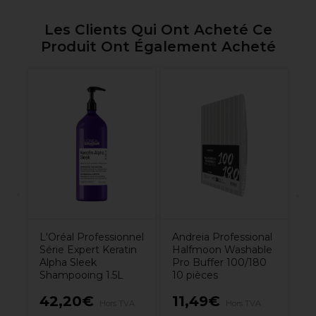
Les Clients Qui Ont Acheté Ce
Produit Ont Également Acheté
Lô
S
Cl
3
L'Oréal Professionnel
Andreia Professional
Série Expert Keratin
Halfmoon Washable
Alpha Sleek
Pro Buffer 100/180
Shampooing 1.5L
10 pièces
42,20€
11,49€
1
A
Hors TVA
Hors TVA