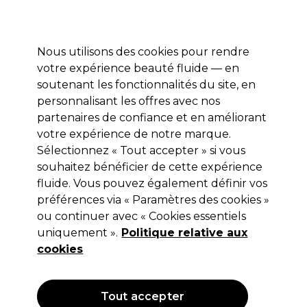
Profitez de 10 % de remise* sur votre première commande pro duo. Avec le code:
PRO10
Nous utilisons des cookies pour rendre
Se connecter
votre expérience beauté fluide — en
soutenant les fonctionnalités du site, en
Marques
Bons plans
Coiffure
Electro et Matériel
Equipem
personnalisant les offres avec nos
Livraison et délais
partenaires de confiance et en améliorant
lire la suite
votre expérience de notre marque.
Sélectionnez « Tout accepter » si vous
UNITE Hair
souhaitez bénéficier de cette expérience
Unite Hair BLONDA Shampooing
fluide. Vous pouvez également définir vos
préférences via « Paramètres des cookies »
Quotidien 947ml
ou continuer avec « Cookies essentiels
(
0
)
uniquement ».
Politique relative aux
42,75 €
cookies
Hors TVA
(TARIF PROFESSIONNEL)
(
51,30 €
TVA incluse)
| 4.51 € pour 100ml
Tout accepter
OFFRE