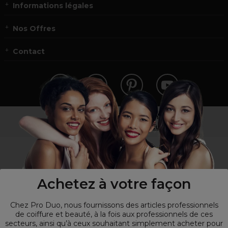
Informations légales
Nos Offres
Contact
Vous n’êtes pas un professionnel ?
Visitez notre site pour
les particuliers
!
Achetez à votre façon
Chez Pro Duo, nous fournissons des articles professionnels
de coiffure et beauté, à la fois aux professionnels de ces
secteurs, ainsi qu’à ceux souhaitant simplement acheter pour