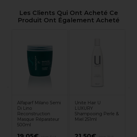
Les Clients Qui Ont Acheté Ce
Produit Ont Également Acheté
L'
Ma
Co
pe
6
Unite Hair U
Alfaparf Milano Semi
LUXURY
Di Lino
Shampooing Perle &
Reconstruction
Miel 251ml
Masque Réparateur
500ml
19,05€
21,50€
1